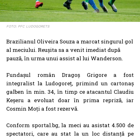
FOTO: PFC LUDOGORETS
Brazilianul Oliveira Souza a marcat singurul gol
al meciului. Reuşita sa a venit imediat după
pauză, în urma unui assist al lui Wanderson.
Fundaşul român Dragoş Grigore a fost
integralist la Ludogoreţ, primind un cartonaş
galben în min. 34, în timp ce atacantul Claudiu
Keşeru a evoluat doar în prima repriză, iar
Cosmin Moţi a fost rezervă.
Conform sportal.bg, la meci au asistat 4.500 de
spectatori, care au stat la un loc distanţă pe