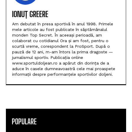
IONUȚ GREERE
Am debutat în presa sportivă în anul 1998. Primele
mele articole au fost publicate în săptămânalul
monden Top Secret. În aceeași perioadă, am
colaborat cu cotidianul Ora și am fost, pentru o
scurtă vreme, corespondent la ProSport. După o
pauză de 12 ani, m-am întors la prima dragoste —
jurnalismul sportiv. Publicația online
www.sportuldoljean.ro a apărut din dorința de a
aduce în casele dumneavoastră cele mai proaspete
informații despre performanțele sportivilor doljeni.
POPULARE
Universitatea Craiova, egal în Finlanda cu KuPS.