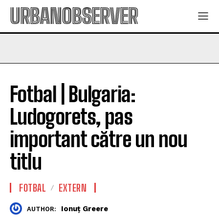
URBANOBSERVER
Fotbal | Bulgaria:
Ludogorets, pas
important către un nou
titlu
FOTBAL
EXTERN
Ionuț Greere
AUTHOR: