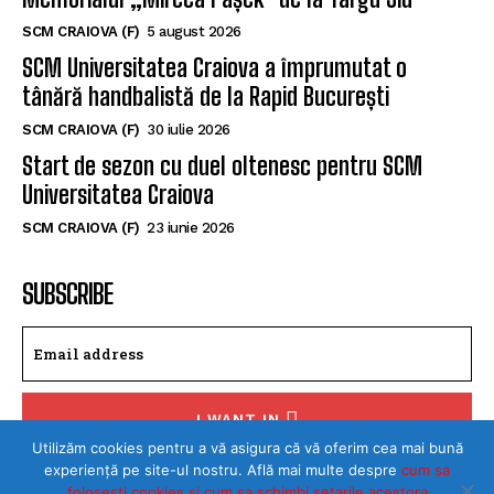
SCM CRAIOVA (F)
5 august 2026
SCM Universitatea Craiova a împrumutat o
tânără handbalistă de la Rapid București
SCM CRAIOVA (F)
30 iulie 2026
Start de sezon cu duel oltenesc pentru SCM
Universitatea Craiova
SCM CRAIOVA (F)
23 iunie 2026
SUBSCRIBE
I WANT IN
I've read and accept the
Privacy Policy
.
Utilizăm cookies pentru a vă asigura că vă oferim cea mai bună
experiență pe site-ul nostru. Află mai multe despre
cum sa
folosesti cookies si cum sa schimbi setarile acestora