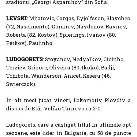
stadionul „Georgi Asparuhov” din Sofia.
LEVSKI
: Mijatovic, Cargas, Eyjolfsson, Slavchec
(72, Nascimento), Goranov, Naydenov, Raynov,
Roberta (82, Kostov), Spierings, Ivanov (80,
Petkov), Paulinho.
LUDOGORETS
: Stoyanov, Nedyalkov, Cicinho,
Terziev, Grigore, Oliveira (89, Ikoko), Badji,
Tchibota, Wanderson, Anicet, Keseru (46,
Swierczok).
În alt meci jucat vineri, Lokomotiv Plovdiv a
dispus de Etăr Veliko Târnovo cu 2-0.
Ludogorets, care a câştigat titlul în ultimele opt
sezoane, este lider în Bulgaria, cu 58 de puncte