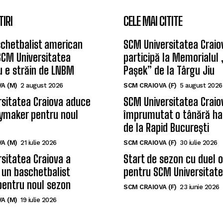
TIRI
CELE MAI CITITE
chetbalist american
SCM Universitatea Craio
SCM Universitatea
participă la Memorialul
u e străin de LNBM
Pașek” de la Târgu Jiu
A (M)
2 august 2026
SCM CRAIOVA (F)
5 august 2026
sitatea Craiova aduce
SCM Universitatea Craio
ymaker pentru noul
împrumutat o tânără ha
de la Rapid București
A (M)
21 iulie 2026
SCM CRAIOVA (F)
30 iulie 2026
sitatea Craiova a
Start de sezon cu duel 
 un baschetbalist
pentru SCM Universitate
pentru noul sezon
SCM CRAIOVA (F)
23 iunie 2026
A (M)
19 iulie 2026