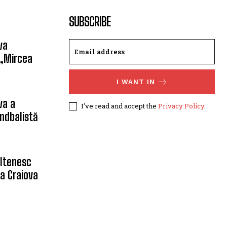
SUBSCRIBE
va
 „Mircea
I WANT IN
va a
I've read and accept the
Privacy Policy
.
ndbalistă
oltenesc
a Craiova