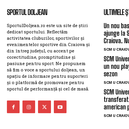
SPORTUL DOLJEAN
ULTIMELE Ș
Un nou bas
SportulDoljean.ro este un site de știri
dedicat sportului. Reflectăm
ajunge la 
activitatea cluburilor, sportivilor și
Craiova. N
evenimentelor sportive din Craiova și
SCM U CRAIOV
din întreg județul, cu accent pe
corectitudine, promptitudine și
SCM Univer
pasiune pentru sport. Ne propunem
un nou pla
să fim o voce a sportului doljean, un
sezon
spațiu de informare pentru suporteri
și o platformă de promovare pentru
SCM U CRAIOV
sportul de performanță și cel de masă.
SCM Univer
transferat
american 
SCM U CRAIOV