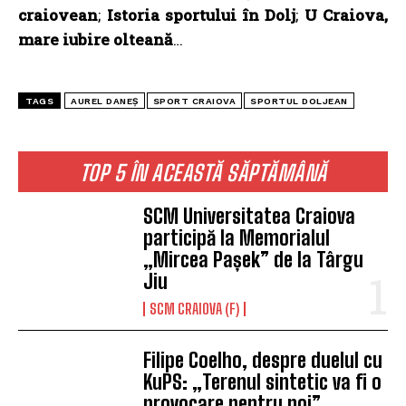
craiovean
;
Istoria sportului în Dolj
;
U Craiova,
mare iubire olteană
…
TAGS
AUREL DANEȘ
SPORT CRAIOVA
SPORTUL DOLJEAN
TOP 5 ÎN ACEASTĂ SĂPTĂMÂNĂ
SCM Universitatea Craiova
participă la Memorialul
„Mircea Pașek” de la Târgu
Jiu
SCM CRAIOVA (F)
Filipe Coelho, despre duelul cu
KuPS: „Terenul sintetic va fi o
provocare pentru noi”