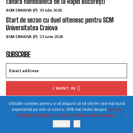
tânără handbalistă de la Rapid București
SCM CRAIOVA (F)
30 iulie 2026
Start de sezon cu duel oltenesc pentru SCM
Universitatea Craiova
SCM CRAIOVA (F)
23 iunie 2026
SUBSCRIBE
I WANT IN
I've read and accept the
Privacy Policy
.
Utilizăm cookies pentru a vă asigura că vă oferim cea mai bună
experiență pe site-ul nostru. Află mai multe despre
cum sa
folosesti cookies si cum sa schimbi setarile acestora
Accept
X
©Toate drepturile rezervate SPORTULDOLJEAN.RO