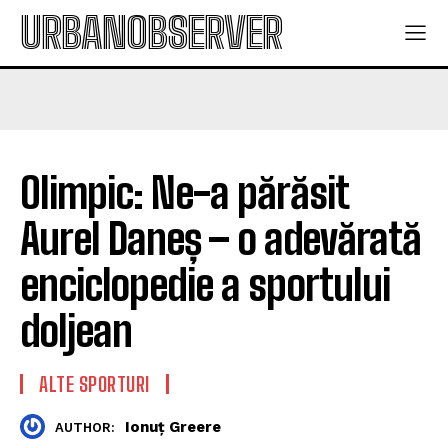
URBANOBSERVER
Olimpic: Ne-a părăsit
Aurel Daneș – o adevărată
enciclopedie a sportului
doljean
ALTE SPORTURI
Ionuț Greere
AUTHOR: