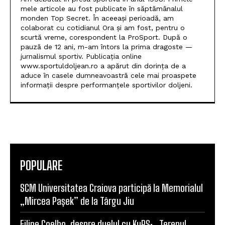
mele articole au fost publicate în săptămânalul
monden Top Secret. În aceeași perioadă, am
colaborat cu cotidianul Ora și am fost, pentru o
scurtă vreme, corespondent la ProSport. După o
pauză de 12 ani, m-am întors la prima dragoste —
jurnalismul sportiv. Publicația online
www.sportuldoljean.ro a apărut din dorința de a
aduce în casele dumneavoastră cele mai proaspete
informații despre performanțele sportivilor doljeni.
POPULARE
SCM Universitatea Craiova participă la Memorialul
„Mircea Pașek” de la Târgu Jiu
Filipe Coelho, despre duelul cu KuPS: „Terenul