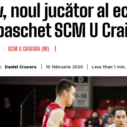
, noul jucător al e
baschet SCM U Cra
T
SCM U CRAIOVA (M)
Daniel Cruceru
Less than 1
min.
10 februarie 2020
: