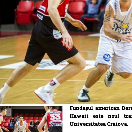
Fundașul american Derri
Hawaii este noul tra
Universitatea Craiova.