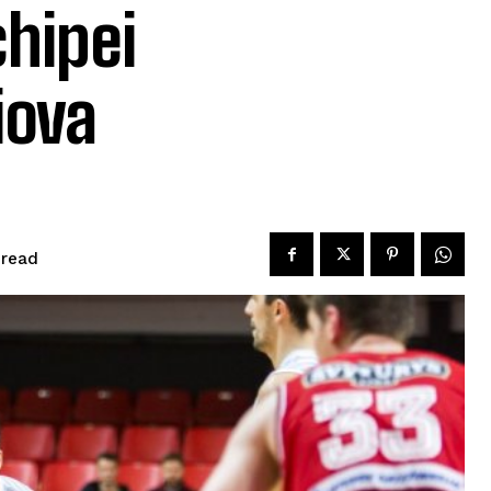
chipei
iova
read