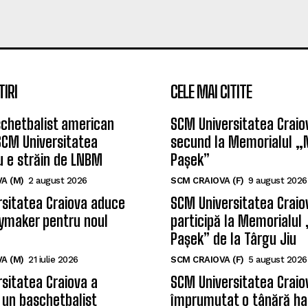
TIRI
CELE MAI CITITE
chetbalist american
SCM Universitatea Craiov
SCM Universitatea
secund la Memorialul „
u e străin de LNBM
Pașek”
A (M)
2 august 2026
SCM CRAIOVA (F)
9 august 2026
sitatea Craiova aduce
SCM Universitatea Craio
ymaker pentru noul
participă la Memorialul
Pașek” de la Târgu Jiu
A (M)
21 iulie 2026
SCM CRAIOVA (F)
5 august 2026
sitatea Craiova a
SCM Universitatea Craio
 un baschetbalist
împrumutat o tânără ha