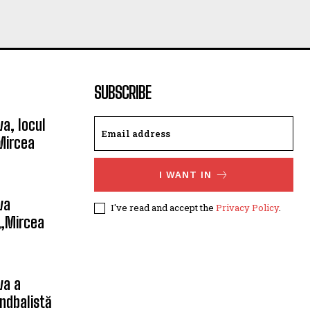
SUBSCRIBE
a, locul
Mircea
I WANT IN
va
I've read and accept the
Privacy Policy
.
 „Mircea
va a
ndbalistă