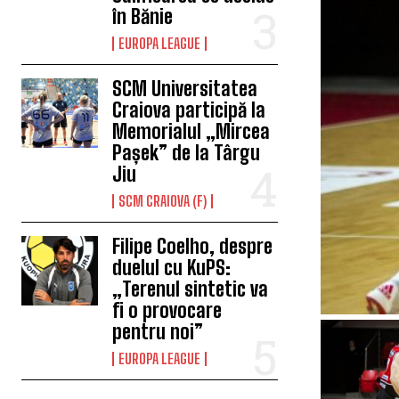
în Bănie
EUROPA LEAGUE
SCM Universitatea
Craiova participă la
Memorialul „Mircea
Pașek” de la Târgu
Jiu
SCM CRAIOVA (F)
Filipe Coelho, despre
duelul cu KuPS:
„Terenul sintetic va
fi o provocare
pentru noi”
EUROPA LEAGUE