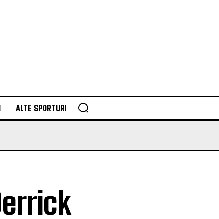
M
ALTE SPORTURI
errick