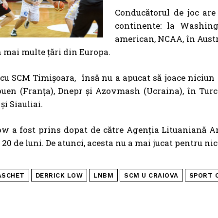
Conducătorul de joc are
continente: la Washing
american, NCAA, în Austral
în mai multe țări din Europa.
u SCM Timișoara, însă nu a apucat să joace niciun m
ouen (Franța), Dnepr și Azovmash (Ucraina), în Turc
i Siauliai.
ow a fost prins dopat de către Agenția Lituaniană Ant
20 de luni. De atunci, acesta nu a mai jucat pentru nic
ASCHET
DERRICK LOW
LNBM
SCM U CRAIOVA
SPORT 