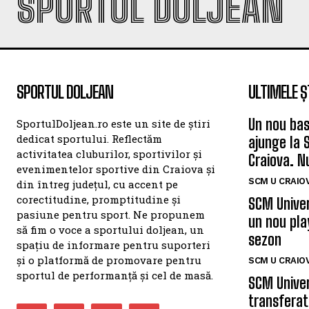
SPORTUL DOLJEAN
SPORTUL DOLJEAN
ULTIMELE Ș
Un nou bas
SportulDoljean.ro este un site de știri
dedicat sportului. Reflectăm
ajunge la 
activitatea cluburilor, sportivilor și
Craiova. N
evenimentelor sportive din Craiova și
SCM U CRAIOV
din întreg județul, cu accent pe
corectitudine, promptitudine și
SCM Univer
pasiune pentru sport. Ne propunem
un nou pla
să fim o voce a sportului doljean, un
sezon
spațiu de informare pentru suporteri
și o platformă de promovare pentru
SCM U CRAIOV
sportul de performanță și cel de masă.
SCM Univer
transferat