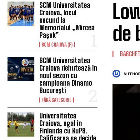
Low
SCM Universitatea
Craiova, locul
secund la
de 
Memorialul „Mircea
Pașek”
SCM CRAIOVA (F)
BASCHE
SCM Universitatea
Craiova debutează în
noul sezon cu
AUTHOR
campioana Dinamo
București
FĂRĂ CATEGORIE
Universitatea
Craiova, egal în
Finlanda cu KuPS.
Calificarea se decide