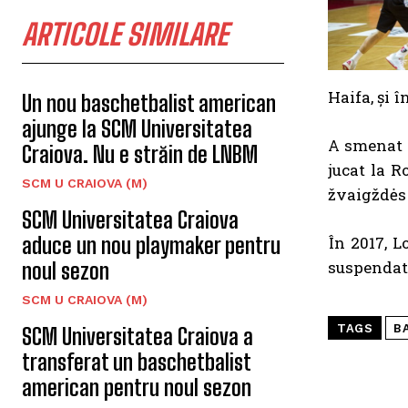
ARTICOLE SIMILARE
Haifa, și 
Un nou baschetbalist american
ajunge la SCM Universitatea
A smenat c
Craiova. Nu e străin de LNBM
jucat la R
SCM U CRAIOVA (M)
žvaigždės ș
SCM Universitatea Craiova
În 2017, L
aduce un nou playmaker pentru
suspendat 
noul sezon
SCM U CRAIOVA (M)
TAGS
B
SCM Universitatea Craiova a
transferat un baschetbalist
american pentru noul sezon