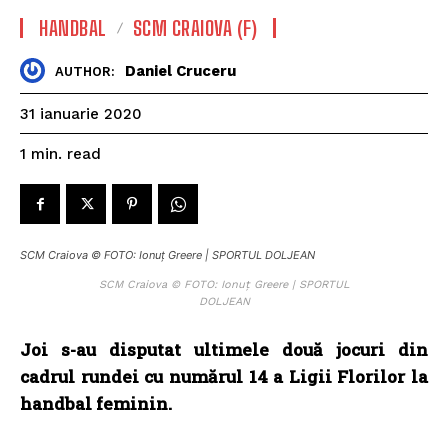
HANDBAL
SCM CRAIOVA (F)
Daniel Cruceru
AUTHOR:
31 ianuarie 2020
read
1
min.
SCM Craiova © FOTO: Ionuț Greere | SPORTUL DOLJEAN
SCM Craiova © FOTO: Ionuț Greere | SPORTUL
DOLJEAN
Joi s-au disputat ultimele două jocuri din
cadrul rundei cu numărul 14 a Ligii Florilor la
handbal feminin.