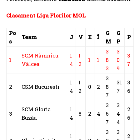
Clasament Liga Florilor MOL
Po
G
G
Team
J
V
E
Î
P
s
M
P
3
3
SCM Râmnicu
1
1
3
1
1
1
8
0
Vâlcea
4
2
7
3
9
3
1
1
31
3
2
CSM Bucuresti
0
2
8
4
2
7
6
7
3
3
SCM Gloria
1
2
3
8
2
4
6
4
Buzău
4
6
7
4
3
3
1
2