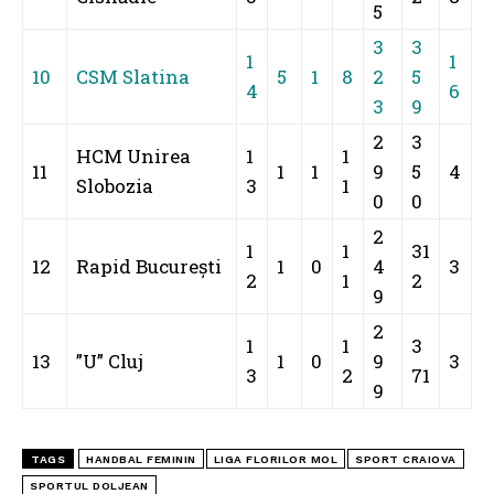
5
3
3
1
1
10
CSM Slatina
5
1
8
2
5
4
6
3
9
2
3
HCM Unirea
1
1
11
1
1
9
5
4
Slobozia
3
1
0
0
2
1
1
31
12
Rapid București
1
0
4
3
2
1
2
9
2
1
1
3
13
”U” Cluj
1
0
9
3
3
2
71
9
TAGS
HANDBAL FEMININ
LIGA FLORILOR MOL
SPORT CRAIOVA
SPORTUL DOLJEAN