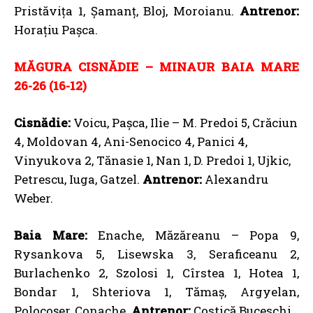
Pristăvița 1, Șamanț, Bloj, Moroianu.
Antrenor:
Horațiu Pașca.
MĂGURA CISNĂDIE – MINAUR BAIA MARE
26-26 (16-12)
Cisnădie:
Voicu, Pașca, Ilie – M. Predoi 5, Crăciun
4, Moldovan 4, Ani-Senocico 4, Panici 4,
Vinyukova 2, Tănasie 1, Nan 1, D. Predoi 1, Ujkic,
Petrescu, Iuga, Gatzel.
Antrenor:
Alexandru
Weber.
Baia Mare:
Enache, Măzăreanu – Popa 9,
Rysankova 5, Lisewska 3, Seraficeanu 2,
Burlachenko 2, Szolosi 1, Cîrstea 1, Hotea 1,
Bondar 1, Shteriova 1, Tămaș, Argyelan,
Polocoșer, Conache.
Antrenor:
Costică Buceschi.