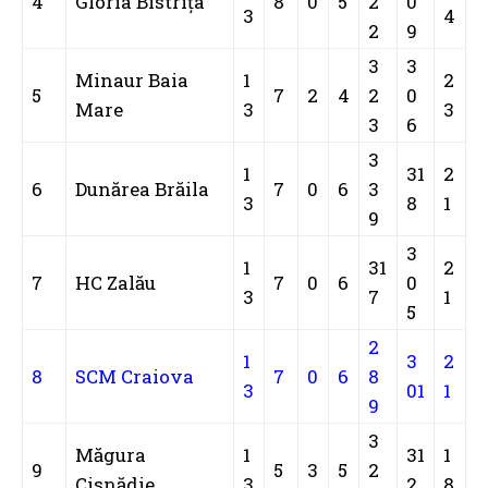
4
Gloria Bistrița
8
0
5
2
0
3
4
2
9
3
3
Minaur Baia
1
2
5
7
2
4
2
0
Mare
3
3
3
6
3
1
31
2
6
Dunărea Brăila
7
0
6
3
3
8
1
9
3
1
31
2
7
HC Zalău
7
0
6
0
3
7
1
5
2
1
3
2
8
SCM Craiova
7
0
6
8
3
01
1
9
3
Măgura
1
31
1
9
5
3
5
2
Cisnădie
3
2
8