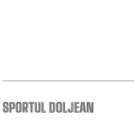
campioana României
Universitatea Craiova și-a aflat posibila adversară din
play-off-ul Europa League
Un nou baschetbalist american ajunge la SCM
Universitatea Craiova. Nu e străin de LNBM
SPORTUL DOLJEAN