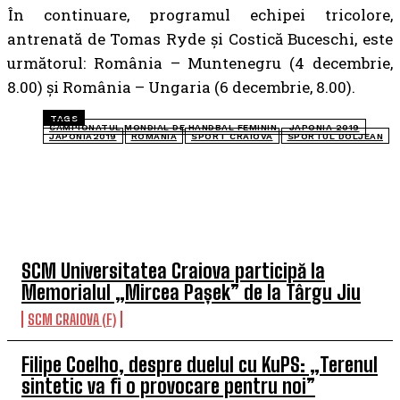
În continuare, programul echipei tricolore,
antrenată de Tomas Ryde şi Costică Buceschi, este
următorul: România – Muntenegru (4 decembrie,
8.00) şi România – Ungaria (6 decembrie, 8.00).
TAGS
CAMPIONATUL MONDIAL DE HANDBAL FEMININ - JAPONIA 2019
JAPONIA2019
ROMANIA
SPORT CRAIOVA
SPORTUL DOLJEAN
TOP 5 ÎN ACEASTĂ SĂPTĂMÂNĂ
SCM Universitatea Craiova participă la
Memorialul „Mircea Pașek” de la Târgu Jiu
SCM CRAIOVA (F)
Filipe Coelho, despre duelul cu KuPS: „Terenul
sintetic va fi o provocare pentru noi”