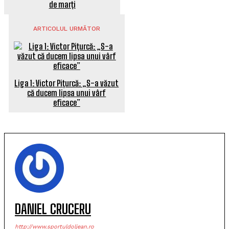
de marți
ARTICOLUL URMĂTOR
Liga 1: Victor Pițurcă: „S-a văzut
că ducem lipsa unui vârf
eficace”
DANIEL CRUCERU
http://www.sportuldoljean.ro