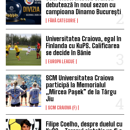
debutează în noul sezon cu
campioana Dinamo București
FĂRĂ CATEGORIE
Universitatea Craiova, egal în
Finlanda cu KuPS. Calificarea
se decide în Bănie
EUROPA LEAGUE
SCM Universitatea Craiova
participă la Memorialul
„Mircea Pașek” de la Târgu
Jiu
SCM CRAIOVA (F)
Filipe Coelho, despre duelul cu