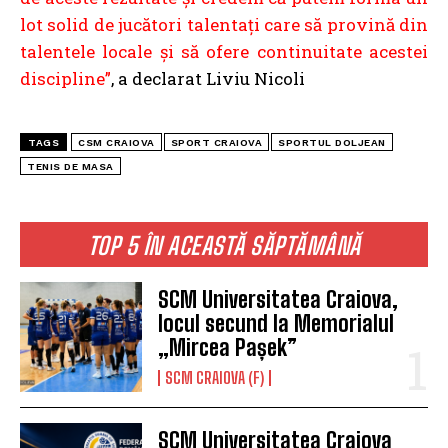
lot solid de jucători talentați care să provină din
talentele locale și să ofere continuitate acestei
discipline”
, a declarat Liviu Nicoli
TAGS
CSM CRAIOVA
SPORT CRAIOVA
SPORTUL DOLJEAN
TENIS DE MASA
TOP 5 ÎN ACEASTĂ SĂPTĂMÂNĂ
SCM Universitatea Craiova,
locul secund la Memorialul
„Mircea Pașek”
SCM CRAIOVA (F)
SCM Universitatea Craiova