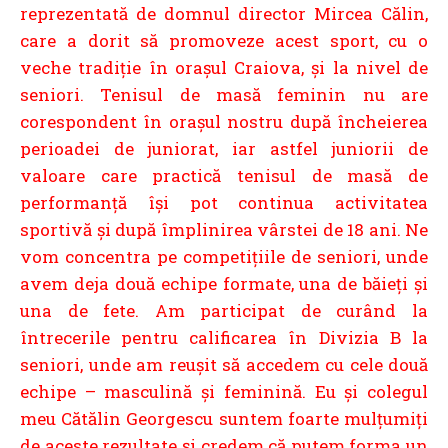
reprezentată de domnul director Mircea Călin,
care a dorit să promoveze acest sport, cu o
veche tradiție în orașul Craiova, și la nivel de
seniori. Tenisul de masă feminin nu are
corespondent în orașul nostru după încheierea
perioadei de juniorat, iar astfel juniorii de
valoare care practică tenisul de masă de
performanță își pot continua activitatea
sportivă și după împlinirea vârstei de 18 ani. Ne
vom concentra pe competițiile de seniori, unde
avem deja două echipe formate, una de băieți și
una de fete. Am participat de curând la
întrecerile pentru calificarea în Divizia B la
seniori, unde am reușit să accedem cu cele două
echipe – masculină și feminină. Eu și colegul
meu Cătălin Georgescu suntem foarte mulțumiți
de aceste rezultate și credem că putem forma un