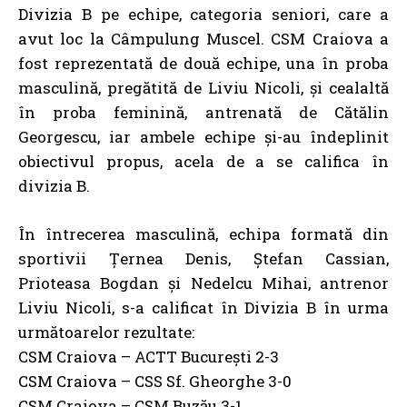
Divizia B pe echipe, categoria seniori, care a
avut loc la
Câmpulung Muscel. CSM Craiova a
fost reprezentată de două echipe, una în proba
masculină, pregătită de Liviu Nicoli, și cealaltă
în proba feminină, antrenată de Cătălin
Georgescu, iar ambele echipe și-au îndeplinit
obiectivul propus, acela de a se califica în
divizia B.
În întrecerea masculină, echipa formată din
sportivii Țernea Denis, Ștefan Cassian,
Prioteasa Bogdan și Nedelcu Mihai, antrenor
Liviu Nicoli, s-a calificat în Divizia B în urma
următoarelor rezultate:
CSM Craiova – ACTT București 2-3
CSM Craiova – CSS Sf. Gheorghe 3-0
CSM Craiova – CSM Buzău 3-1