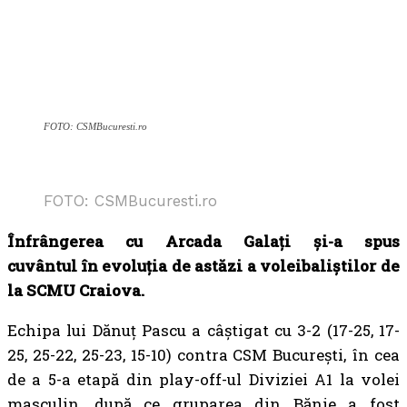
FOTO: CSMBucuresti.ro
FOTO: CSMBucuresti.ro
Înfrângerea cu Arcada Galați și-a spus
cuvântul în evoluția de astăzi a voleibaliștilor de
la SCMU Craiova.
Echipa lui Dănuț Pascu a câștigat cu 3-2 (17-25, 17-
25, 25-22, 25-23, 15-10) contra CSM București, în cea
de a 5-a etapă din play-off-ul Diviziei A1 la volei
masculin, după ce gruparea din Bănie a fost