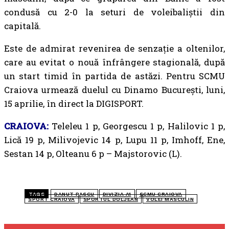
condusă cu 2-0 la seturi de voleibaliștii din
capitală.
Este de admirat revenirea de senzație a oltenilor,
care au evitat o nouă înfrângere stagională, după
un start timid în partida de astăzi. Pentru SCMU
Craiova urmează duelul cu Dinamo București, luni,
15 aprilie, în direct la DIGISPORT.
CRAIOVA:
Teleleu 1 p, Georgescu 1 p, Halilovic 1 p,
Lică 19 p, Milivojevic 14 p, Lupu 11 p, Imhoff, Ene,
Sestan 14 p, Olteanu 6 p – Majstorovic (L).
TAGS
DANUT PASCU
DIVIZIA A1
SCMU CRAIOVA
SPORT CRAIOVA
SPORTUL DOLJEAN
VOLEI MASCULIN