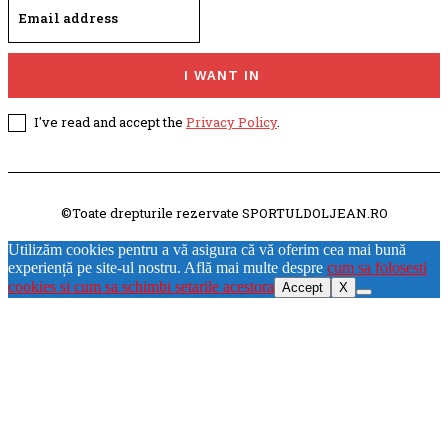
I WANT IN
I've read and accept the
Privacy Policy
.
©Toate drepturile rezervate SPORTULDOLJEAN.RO
Utilizăm cookies pentru a vă asigura că vă oferim cea mai bună
experiență pe site-ul nostru. Află mai multe despre
cum sa folosesti
cookies si cum sa schimbi setarile acestora
Accept
X