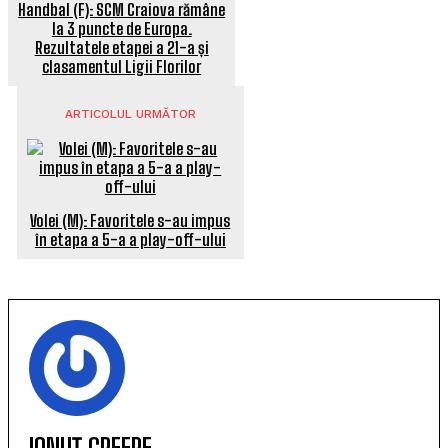
Handbal (F): SCM Craiova rămâne
la 3 puncte de Europa.
Rezultatele etapei a 21-a și
clasamentul Ligii Florilor
ARTICOLUL URMĂTOR
Volei (M): Favoritele s-au impus
în etapa a 5-a a play-off-ului