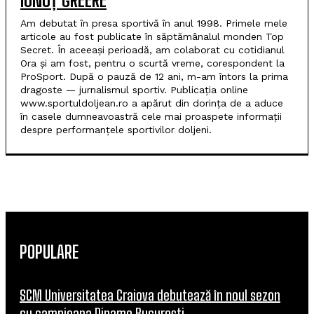
IONUȚ GREERE
Am debutat în presa sportivă în anul 1998. Primele mele
articole au fost publicate în săptămânalul monden Top
Secret. În aceeași perioadă, am colaborat cu cotidianul
Ora și am fost, pentru o scurtă vreme, corespondent la
ProSport. După o pauză de 12 ani, m-am întors la prima
dragoste — jurnalismul sportiv. Publicația online
www.sportuldoljean.ro a apărut din dorința de a aduce
în casele dumneavoastră cele mai proaspete informații
despre performanțele sportivilor doljeni.
POPULARE
SCM Universitatea Craiova debutează în noul sezon
cu campioana Dinamo București