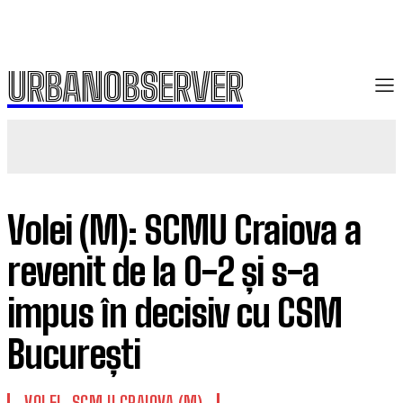
URBANOBSERVER
Volei (M): SCMU Craiova a
revenit de la 0-2 și s-a
impus în decisiv cu CSM
București
VOLEI
SCM U CRAIOVA (M)