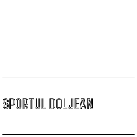
cu campioana Dinamo București
Universitatea Craiova, egal în Finlanda cu KuPS.
Calificarea se decide în Bănie
SCM Universitatea Craiova participă la Memorialul
„Mircea Pașek” de la Târgu Jiu
SPORTUL DOLJEAN