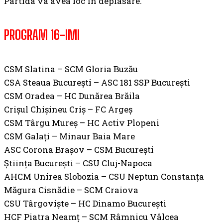
Partida va avea loc în deplasare.
PROGRAM 16-IMI
CSM Slatina – SCM Gloria Buzău
CSA Steaua București – ASC 181 SSP București
CSM Oradea – HC Dunărea Brăila
Crișul Chișineu Criș – FC Argeș
CSM Târgu Mureș – HC Activ Plopeni
CSM Galați – Minaur Baia Mare
ASC Corona Brașov – CSM București
Știința București – CSU Cluj-Napoca
AHCM Unirea Slobozia – CSU Neptun Constanța
Măgura Cisnădie – SCM Craiova
CSU Târgoviște – HC Dinamo București
HCF Piatra Neamț – SCM Râmnicu Vâlcea