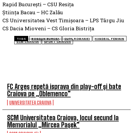
Rapid București – CSU Resița
Știința Bacau – HC Zalău
CS Universitatea Vest Timișoara – LPS Târgu Jiu
CS Dacia Mioveni – CS Gloria Bistrița
TAGS
BOGDAN BURCEA
CUPA ROMANIEI
HANDBAL FEMININ
SCM CRAIOVA
SPORT CRAIOVA
TOP 5 ÎN ACEASTĂ SĂPTĂMÂNĂ
FC Argeș repetă isprava din play-off și bate
Craiova pe „Oblemenco”
UNIVERSITATEA CRAIOVA
SCM Universitatea Craiova, locul secund la
Memorialul „Mircea Pașek”