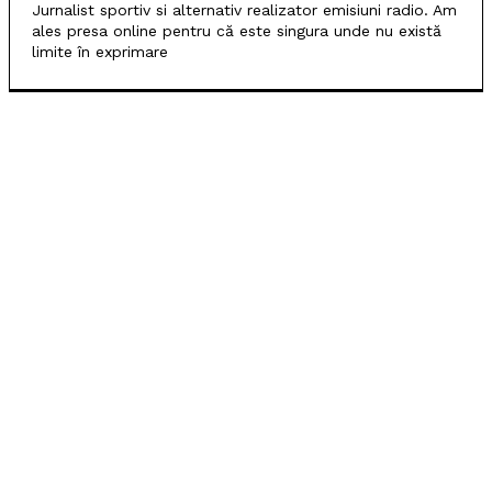
Jurnalist sportiv si alternativ realizator emisiuni radio. Am
ales presa online pentru că este singura unde nu există
limite în exprimare
POPULARE
FC Argeș repetă isprava din play-off și bate Craiova
pe „Oblemenco”
SCM Universitatea Craiova, locul secund la
Memorialul „Mircea Pașek”
SCM Universitatea Craiova debutează în noul sezon