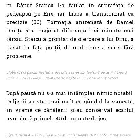
m. Dănuț Stancu l-a faulat în suprafața de
pedeapsă pe Ene, iar Liuba a transformat cu
precizie (36). Formația antrenată de Daniel
Oprița și-a majorat diferența trei minute mai
târziu. Staicu a profitat de o eroare a lui Dinu, a
pasat în fața porții, de unde Ene a scris fără
probleme.
Liuba (CSM Școlar Reșița) a deschis scorul din lovitură de la 11 / Liga 3,
Seria 4 – CSO Filiași – CSM Școlar Reșița 0-2 / Foto: Ionuț Greere
După pauză nu s-a mai întâmplat nimic notabil.
Doljenii au stat mai mult cu gândul la vancață,
în vreme ce bănățenii și-au conservat ecartul
avut după primele 45 de minute de joc.
Liga 3, Seria 4 – CSO Filiași – CSM Școlar Reșița 0-2 / Foto: Ionuț Greere