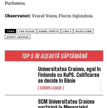
Pucheanu.
Observatori
: Viorel Voicu, Florin Oglindoiu.
TAGS
CSO FILIASI
DANIEL OPRITA
LIGA 3
SILVIU LUNG
SPORT CRAIOVA
TOP 5 ÎN ACEASTĂ SĂPTĂMÂNĂ
Universitatea Craiova, egal în
Finlanda cu KuPS. Calificarea
se decide în Bănie
EUROPA LEAGUE
SCM Universitatea Craiova
participă la Memorialul