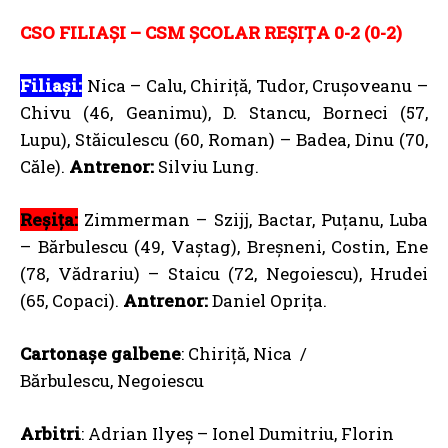
CSO FILIAȘI – CSM ȘCOLAR REȘIȚA 0-2 (0-2)
Filiași:
Nica – Calu, Chiriță, Tudor, Crușoveanu –
Chivu (46, Geanimu), D. Stancu, Borneci (57,
Lupu), Stăiculescu (60, Roman) – Badea, Dinu (70,
Căle).
Antrenor:
Silviu Lung.
Reșița:
Zimmerman – Szijj, Bactar, Puțanu, Luba
– Bărbulescu (49, Vaștag), Breșneni, Costin, Ene
(78, Vădrariu) – Staicu (72, Negoiescu), Hrudei
(65, Copaci).
Antrenor:
Daniel Oprița.
Cartonașe galbene
: Chiriță, Nica /
Bărbulescu, Negoiescu
Arbitri
: Adrian Ilyeș – Ionel Dumitriu, Florin