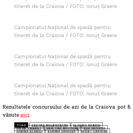
tineret de la Craiova / FOTO: Ionuț Greere
Campionatul Național de spadă pentru
tineret de la Craiova / FOTO: Ionuț Greere
Campionatul Național de spadă pentru
tineret de la Craiova / FOTO: Ionuț Greere
Campionatul Național de spadă pentru
tineret de la Craiova / FOTO: Ionuț Greere
Rezultatele concursului de azi de la Craiova pot fi
văzute
aici
.
TAGS
CEZARA BOLBOCEANU
CLAUDIA NABOIU
CN DE TINERET
CRISTINA MATACHE
CSU CRAIOVA
SABINA ECOBICI
SCRIMA CRAIOVA
SPORT CRAIOVA