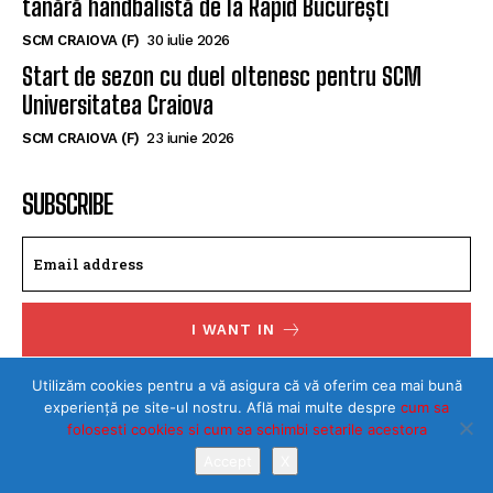
tânără handbalistă de la Rapid București
SCM CRAIOVA (F)
30 iulie 2026
Start de sezon cu duel oltenesc pentru SCM
Universitatea Craiova
SCM CRAIOVA (F)
23 iunie 2026
SUBSCRIBE
I WANT IN
I've read and accept the
Privacy Policy
.
Utilizăm cookies pentru a vă asigura că vă oferim cea mai bună
experiență pe site-ul nostru. Află mai multe despre
cum sa
folosesti cookies si cum sa schimbi setarile acestora
Accept
X
©Toate drepturile rezervate SPORTULDOLJEAN.RO