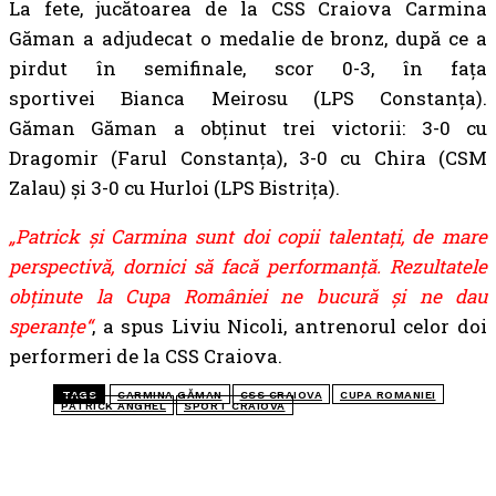
La fete, jucătoarea de la CSS Craiova Carmina
Găman a adjudecat o medalie de bronz, după ce a
pirdut în semifinale, scor 0-3, în fața
sportivei Bianca Meirosu (LPS Constanța).
Găman Găman a obținut trei victorii: 3-0 cu
Dragomir (Farul Constanța), 3-0 cu Chira (CSM
Zalau) și 3-0 cu Hurloi (LPS Bistrița).
„Patrick și Carmina sunt doi copii talentați, de mare
perspectivă, dornici să facă performanță. Rezultatele
obținute la Cupa României ne bucură și ne dau
speranțe“
, a spus Liviu Nicoli, antrenorul celor doi
performeri de la CSS Craiova.
TAGS
CARMINA GĂMAN
CSS CRAIOVA
CUPA ROMANIEI
PATRICK ANGHEL
SPORT CRAIOVA