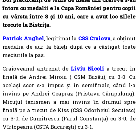
întors cu medalii e la Cupa României pentru copii
cu vârsta între 8 și 10 ani, care a avut loc zilele
trecute la Bistrița.
Patrick Anghel
, legitimat la
CSS Craiova
, a obținut
medalia de aur la băieți după ce a câștigat toate
meciurile la pas.
Craioveanul antrenat de
Liviu Nicoli
a trecut în
finală de Andrei Miroiu ( CSM Buzău), cu 3-0. Cu
același scor s-a impus și în semifinale, când l-a
învins pe Andrei Ceapraz (Pristavu Câmpulung).
Micuțul tenismen a mai învins în drumul spre
finală pe a trecut de Kiss (CSS Odorheiul Secuiesc)
cu 3-0, de Dumitrescu (Farul Constanța) cu 3-0, de
Vîrtopeanu (CSTA București) cu 3-1.