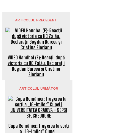
ARTICOLUL PRECEDENT
VIDEO Handbal (F): Reacții după
victoria cu HC Zalău. Declarații
Bogdan Burcea și Cristina
Florianu
ARTICOLUL URMĂTOR
Cupa României: Tragerea la sorți
a „16-imilor” Cupei |