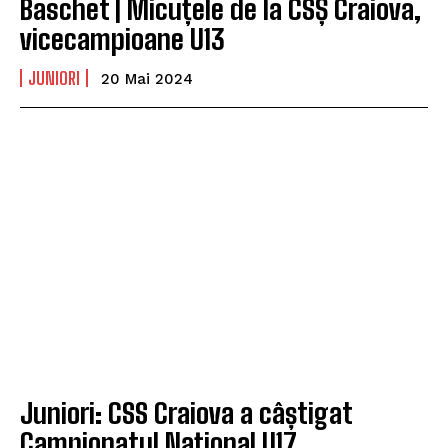
Baschet | Micuțele de la CSȘ Craiova,
vicecampioane U13
JUNIORI
20 Mai 2024
Juniori: CSS Craiova a câștigat
Campionatul Național U17