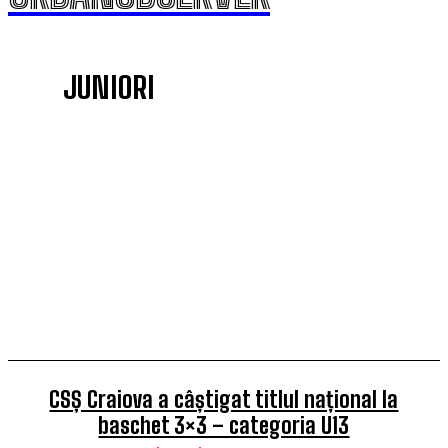
JUNIORI
3LA3
CUPA ROMÂNIEI
ECHIPA NATIONALA
FIBA EUROPE CUP
JUNIORI
SCM U CRAIOVA (M)
CSȘ Craiova a câștigat titlul național la
baschet 3×3 – categoria U13