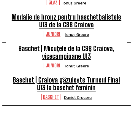
3LA3
Ionuț Greere
Medalie de bronz pentru baschetbalistele
U13 de la CSS Craiova
JUNIORI
Ionuț Greere
Baschet | Micuțele de la CSȘ Craiova,
vicecampioane U13
JUNIORI
Ionuț Greere
Baschet | Craiova găzuiește Turneul Final
U13 la baschet feminin
BASCHET
Daniel Cruceru