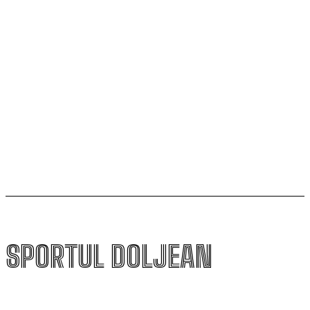
SCM Universitatea Craiova participă la Memorialul
„Mircea Pașek” de la Târgu Jiu
Filipe Coelho, despre duelul cu KuPS: „Terenul sintetic
va fi o provocare pentru noi”
Scenariul – Conference League. Adversar facil pentru
campioana României
SPORTUL DOLJEAN