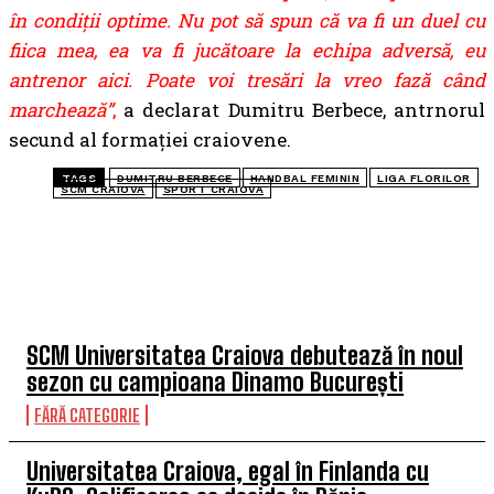
în condiţii optime. Nu pot să spun că va fi un duel cu
fiica mea, ea va fi jucătoare la echipa adversă, eu
antrenor aici. Poate voi tresări la vreo fază când
marchează”
,
a declarat Dumitru Berbece, antrnorul
secund al formației craiovene.
TAGS
DUMITRU BERBECE
HANDBAL FEMININ
LIGA FLORILOR
SCM CRAIOVA
SPORT CRAIOVA
TOP 5 ÎN ACEASTĂ SĂPTĂMÂNĂ
SCM Universitatea Craiova debutează în noul
sezon cu campioana Dinamo București
FĂRĂ CATEGORIE
Universitatea Craiova, egal în Finlanda cu