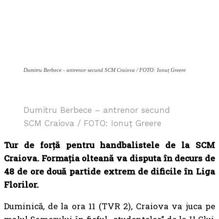
Dumitru Berbece - antrenor secund SCM Craiova / FOTO: Ionuț Greere
Dumitru Berbece – antrenor secund
SCM Craiova / FOTO: Ionuț Greere
Tur de forță pentru handbalistele de la SCM
Craiova. Formația olteană va disputa în decurs de
48 de ore două partide extrem de dificile în Liga
Florilor.
Duminică, de la ora 11 (TVR 2), Craiova va juca pe