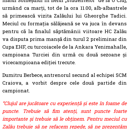
malul Someșului în fieful „studentelor” de la U Cluj,
urmând ca marți, tot de la ora 11.00, alb-albastrele
să primească vizita Zalăului lui Gheorghe Tadici.
Meciul cu formația sălăjeană se va juca în devans
pentru că la finalul săptămânii viitoare HC Zalău
va disputa prima manșă din turul 2 preliminar din
Cupa EHF, cu turcoiacele de la Ankara Yenimahalle,
campioana Turciei din urmă cu două sezoane şi
vicecampioana ediţiei trecute.
Dumitru Berbece, antrenorul secund al echipei SCM
Craiova, a vorbit despre cele două partide din
campionat.
“Clujul are jucătoare cu experienţă şi este în foame de
puncte. Trebuie să fim atenţi, sunt puncte foarte
importante şi trebuie să le obţinem. Pentru meciul cu
Zalău trebuie să ne refacem repede, să ne prezentăm