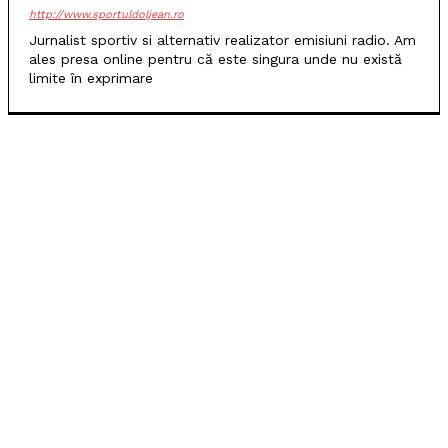
http://www.sportuldoljean.ro
Jurnalist sportiv si alternativ realizator emisiuni radio. Am
ales presa online pentru că este singura unde nu există
limite în exprimare
POPULARE
SCM Universitatea Craiova debutează în noul sezon
cu campioana Dinamo București
Universitatea Craiova, egal în Finlanda cu KuPS.
Calificarea se decide în Bănie