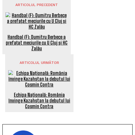
ARTICOLUL PRECEDENT
Handbal (F): Dumitru Berbece a
prefațat meciurile cu U Cluj și HC
Zalău
ARTICOLUL URMĂTOR
Echipa Națională: România
învinge Kazahstan la debutul lui
Cosmin Contra