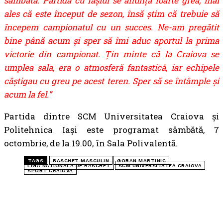
sâmbătă. Partida cu Iaşiul se anunţă foarte grea, mai
ales că este început de sezon, însă ştim că trebuie să
începem campionatul cu un succes. Ne-am pregătit
bine până acum şi sper să îmi aduc aportul la prima
victorie din campionat. Țin minte că la Craiova se
umplea sala, era o atmosferă fantastică, iar echipele
câștigau cu greu pe acest teren. Sper să se întâmple și
acum la fel.”
Partida dintre SCM Universitatea Craiova și
Politehnica Iași este programat sâmbătă, 7
octombrie, de la 19.00, în Sala Polivalentă.
TAGS
BASCHET MASCULIN
GORAN MARTINIC
LIGA NATIONALA DE BASCHET
SCM UNIVERSITATEA CRAIOVA
SPORT CRAIOVA
TOP 5 ÎN ACEASTĂ SĂPTĂMÂNĂ