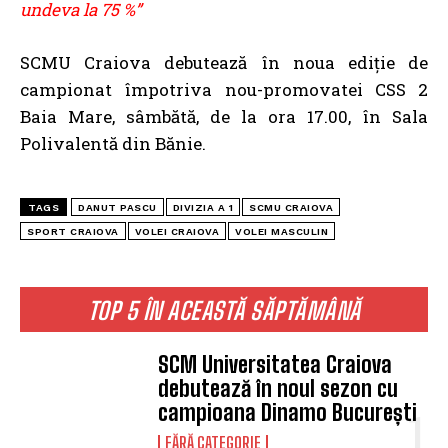
undeva la 75 %”
SCMU Craiova debutează în noua ediție de
campionat împotriva nou-promovatei CSS 2
Baia Mare, sâmbătă, de la ora 17.00, în Sala
Polivalentă din Bănie.
TAGS
DANUT PASCU
DIVIZIA A 1
SCMU CRAIOVA
SPORT CRAIOVA
VOLEI CRAIOVA
VOLEI MASCULIN
TOP 5 ÎN ACEASTĂ SĂPTĂMÂNĂ
SCM Universitatea Craiova
debutează în noul sezon cu
campioana Dinamo București
FĂRĂ CATEGORIE