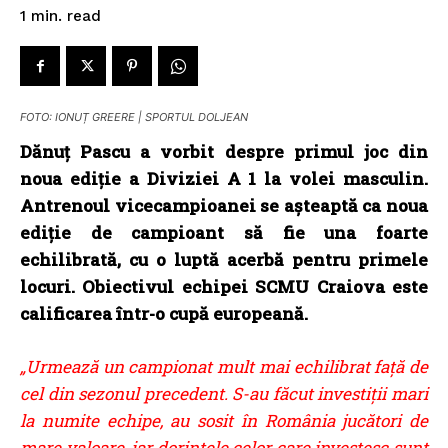
read
1
min.
FOTO: IONUȚ GREERE | SPORTUL DOLJEAN
Dănuț Pascu a vorbit despre primul joc din
noua ediție a Diviziei A 1 la volei masculin.
Antrenoul vicecampioanei se așteaptă ca noua
ediție de campioant să fie una foarte
echilibrată, cu o luptă acerbă pentru primele
locuri. Obiectivul echipei SCMU Craiova este
calificarea într-o cupă europeană.
„Urmează un campionat mult mai echilibrat față de
cel din sezonul precedent. S-au făcut investiții mari
la numite echipe, au sosit în România jucători de
mare valoare, iar dorințele celor care investesc sunt