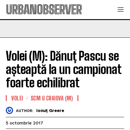
URBANOBSERVER
Volei (M): Dănuț Pascu se
așteaptă la un campionat
foarte echilibrat
VOLEI
SCM U CRAIOVA (M)
Ionuț Greere
AUTHOR:
5 octombrie 2017