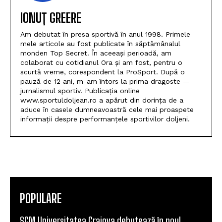
IONUȚ GREERE
Am debutat în presa sportivă în anul 1998. Primele
mele articole au fost publicate în săptămânalul
monden Top Secret. În aceeași perioadă, am
colaborat cu cotidianul Ora și am fost, pentru o
scurtă vreme, corespondent la ProSport. După o
pauză de 12 ani, m-am întors la prima dragoste —
jurnalismul sportiv. Publicația online
www.sportuldoljean.ro a apărut din dorința de a
aduce în casele dumneavoastră cele mai proaspete
informații despre performanțele sportivilor doljeni.
POPULARE
SCM Universitatea Craiova debutează în noul