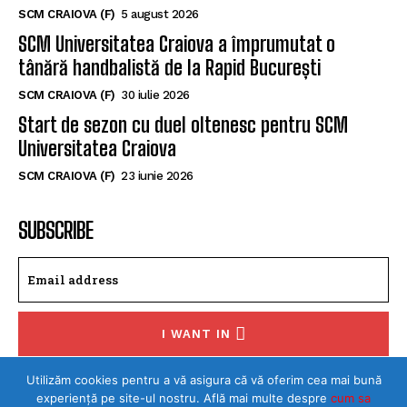
SCM CRAIOVA (F)
5 august 2026
SCM Universitatea Craiova a împrumutat o
tânără handbalistă de la Rapid București
SCM CRAIOVA (F)
30 iulie 2026
Start de sezon cu duel oltenesc pentru SCM
Universitatea Craiova
SCM CRAIOVA (F)
23 iunie 2026
SUBSCRIBE
I WANT IN
I've read and accept the
Privacy Policy
.
Utilizăm cookies pentru a vă asigura că vă oferim cea mai bună
experiență pe site-ul nostru. Află mai multe despre
cum sa