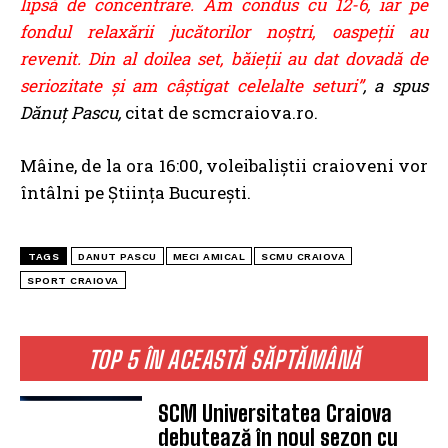
lipsă de concentrare. Am condus cu 12-6, iar pe
fondul relaxării jucătorilor noştri, oaspeţii au
revenit. Din al doilea set, băieţii au dat dovadă de
seriozitate şi am câştigat celelalte seturi”
, a spus
Dănuț Pascu,
citat de scmcraiova.ro.
Mâine, de la ora 16:00, voleibaliştii craioveni vor
întâlni pe Ştiinţa Bucureşti.
TAGS
DANUT PASCU
MECI AMICAL
SCMU CRAIOVA
SPORT CRAIOVA
TOP 5 ÎN ACEASTĂ SĂPTĂMÂNĂ
SCM Universitatea Craiova
debutează în noul sezon cu