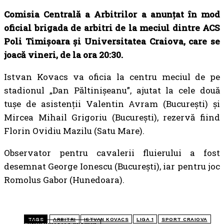
Comisia Centrală a Arbitrilor a anunțat în mod
oficial brigada de arbitri de la meciul dintre ACS
Poli Timișoara și Universitatea Craiova, care se
joacă vineri, de la ora 20:30.
Istvan Kovacs va oficia la centru meciul de
pe
stadionul „Dan Păltinișeanu”, ajutat la cele două
tușe de asistenții Valentin Avram (Bucureşti) și
Mircea Mihail Grigoriu (Bucureşti), rezervă fiind
Florin Ovidiu Mazilu (Satu Mare).
Observator pentru cavalerii fluierului a fost
desemnat George Ionescu (Bucureşti), iar pentru joc
Romolus Gabor (Hunedoara).
TAGS
ARBITRI
ISTVAN KOVACS
LIGA 1
SPORT CRAIOVA