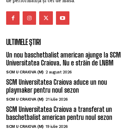
sportului doljean, un spațiu de informare pentru
suporteri și o platformă de promovare pentru sportul
de performanță și cel de masă.
ULTIMELE ȘTIRI
Un nou baschetbalist american ajunge la SCM
Universitatea Craiova. Nu e străin de LNBM
SCM U CRAIOVA (M)
2 august 2026
SCM Universitatea Craiova aduce un nou
playmaker pentru noul sezon
SCM U CRAIOVA (M)
21 iulie 2026
SCM Universitatea Craiova a transferat un
baschetbalist american pentru noul sezon