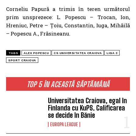
Corneliu Papură a trimis în teren următorul
prim unsprezece: L. Popescu – Trocan, Ion,
Hreniuc, Petre – Țoiu, Constantin, Iuga, Mihăilă
– Popescu A., Frăsineanu.
TAGS
ALEX POPESCU
CS UNIVERSITATEA CRAIOVA
LIGA 3
SPORT CRAIOVA
TOP 5 ÎN ACEASTĂ SĂPTĂMÂNĂ
Universitatea Craiova, egal în
Finlanda cu KuPS. Calificarea
se decide în Bănie
EUROPA LEAGUE