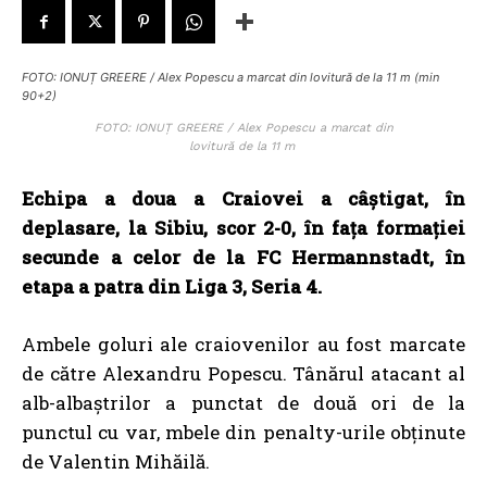
FOTO: IONUȚ GREERE / Alex Popescu a marcat din lovitură de la 11 m (min
90+2)
FOTO: IONUȚ GREERE / Alex Popescu a marcat din
lovitură de la 11 m
Echipa a doua a Craiovei a câștigat, în
deplasare, la Sibiu, scor 2-0, în fața formației
secunde a celor de la FC Hermannstadt, în
etapa a patra din Liga 3, Seria 4.
Ambele goluri ale craiovenilor au fost marcate
de către Alexandru Popescu. Tânărul atacant al
alb-albaștrilor a punctat de două ori de la
punctul cu var, mbele din penalty-urile obținute
de Valentin Mihăilă.