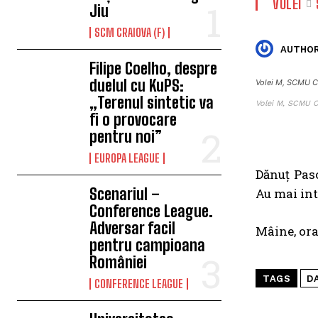
VOLEI
Jiu
SCM CRAIOVA (F)
AUTHOR
Filipe Coelho, despre
duelul cu KuPS:
Volei M, SCMU Cr
„Terenul sintetic va
Volei M, SCMU C
fi o provocare
pentru noi”
EUROPA LEAGUE
Dănuț Pasc
Scenariul –
Au mai int
Conference League.
Adversar facil
Mâine, ora
pentru campioana
României
TAGS
D
CONFERENCE LEAGUE