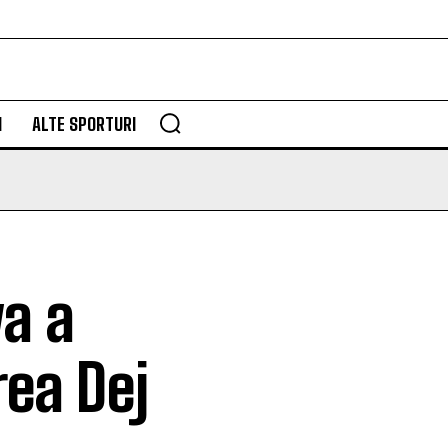
M
ALTE SPORTURI
va a
rea Dej