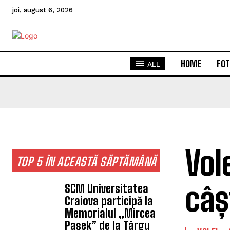
joi, august 6, 2026
HOME
FOT
ALL
Vol
TOP 5 ÎN ACEASTĂ SĂPTĂMÂNĂ
câș
SCM Universitatea
Craiova participă la
Memorialul „Mircea
Pașek” de la Târgu