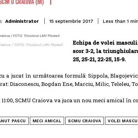
SCM U CRAIOVA (M)
Administrator
Less than 1
min
15 septembrie 2017
:
aiova / FOTO: Tricolorul LMV Ploiesti
Echipa de volei masculi
raiova / FOTO: Tricolorul LMV Ploiesti
scor 3-2, la triunghiularu
25, 25-21, 22-25, 15-9.
u a jucat în următoarea formulă: Sippola, Blagojevic,
rat: Diaconescu, Bogdan Ene, Marciu, Milic, Teleleu, To
 11:00, SCMU Craiova va juca un nou meci amical în co
ANUT PASCU
MECI AMICAL
SCMU CRAIOVA
VOLEI MASCU