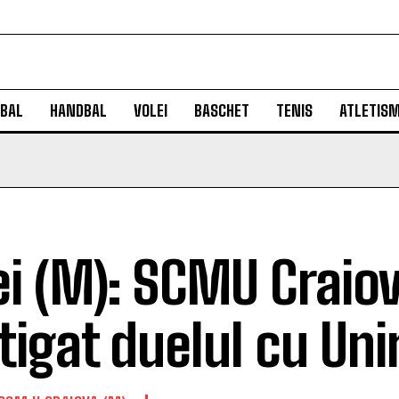
BAL
HANDBAL
VOLEI
BASCHET
TENIS
ATLETIS
ei (M): SCMU Craio
tigat duelul cu Uni