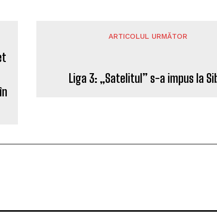
ARTICOLUL URMĂTOR
Liga 3: „Satelitul” s-a impus la Si
în