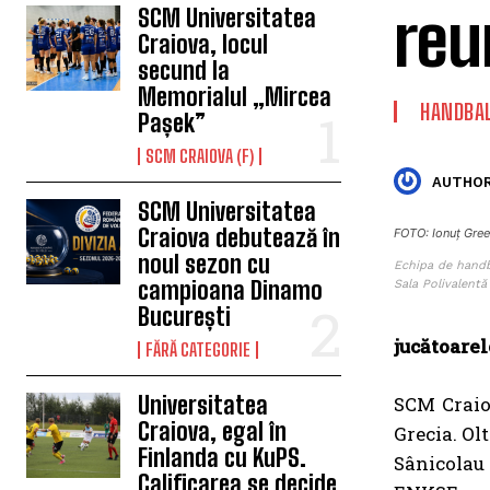
reu
SCM Universitatea
Craiova, locul
secund la
Memorialul „Mircea
HANDBA
Pașek”
SCM CRAIOVA (F)
AUTHOR
SCM Universitatea
Craiova debutează în
FOTO: Ionuț Gree
noul sezon cu
Echipa de handb
campioana Dinamo
Sala Polivalentă
București
jucătoarel
FĂRĂ CATEGORIE
Universitatea
SCM Craiov
Craiova, egal în
Grecia. Ol
Finlanda cu KuPS.
Sânicolau
Calificarea se decide