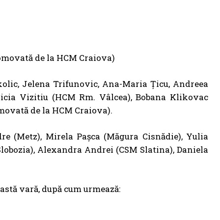
romovată de la HCM Craiova)
kolic, Jelena Trifunovic, Ana-Maria Țicu, Andreea
ricia Vizitiu (HCM Rm. Vâlcea), Bobana Klikovac
omovată de la HCM Craiova).
dre (Metz), Mirela Pașca (Măgura Cisnădie), Yulia
obozia), Alexandra Andrei (CSM Slatina), Daniela
ceastă vară, după cum urmează: