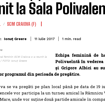
nit la Sala Polivale
L
SCM CRAIOVA (F)
read
Ionuț Greere
1
min.
11 iulie 2017
:
re
Echipa feminină de ha
al feminin SCM Craiova s-a reunit la
Polivaelntă în vederea 
 / FOTO: Ionuț Greere
și Grigore Albici au s
or programul din perioada de pregătire.
a se va pregăti pe plan local până pe data de 19 iul
tencele vor participa la un turneu amical la Râmnicu 
 Mare, unde vor suține două partide amicale în comp