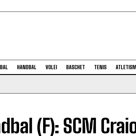
BAL
HANDBAL
VOLEI
BASCHET
TENIS
ATLETIS
dbal (F): SCM Crai