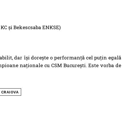
k KC și Bekescsaba ENKSE)
bilit, dar își dorește o performanță cel puțin egală
ampioane naționale cu CSM București. Este vorba de
 CRAIOVA