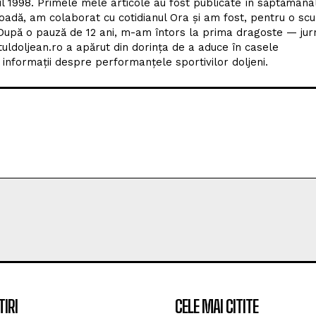
l 1998. Primele mele articole au fost publicate în săptămâna
adă, am colaborat cu cotidianul Ora și am fost, pentru o scu
upă o pauză de 12 ani, m-am întors la prima dragoste — jur
tuldoljean.ro a apărut din dorința de a aduce în casele
nformații despre performanțele sportivilor doljeni.
TIRI
CELE MAI CITITE