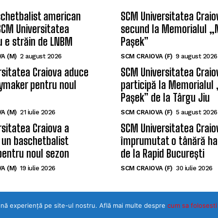
chetbalist american
SCM Universitatea Craiov
SCM Universitatea
secund la Memorialul „
u e străin de LNBM
Pașek”
A (M)
2 august 2026
SCM CRAIOVA (F)
9 august 2026
sitatea Craiova aduce
SCM Universitatea Craio
ymaker pentru noul
participă la Memorialul
Pașek” de la Târgu Jiu
A (M)
21 iulie 2026
SCM CRAIOVA (F)
5 august 2026
sitatea Craiova a
SCM Universitatea Craio
 un baschetbalist
împrumutat o tânără ha
pentru noul sezon
de la Rapid București
A (M)
19 iulie 2026
SCM CRAIOVA (F)
30 iulie 2026
ună experiență pe site-ul nostru. Află mai multe despre
cum sa folosesti
©Toate drepturile rezervate SPORTULDOLJEAN.RO