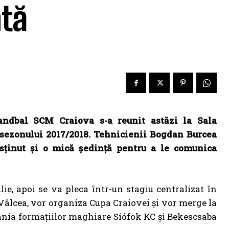
ntă
ndbal SCM Craiova s-a reunit astăzi la Sala
sezonului 2017/2018. Tehnicienii Bogdan Burcea
usținut și o mică ședință pentru a le comunica
ie, apoi se va pleca într-un stagiu centralizat în
Vâlcea, vor organiza Cupa Craiovei și vor merge la
ania formațiilor maghiare Siófok KC și Bekescsaba