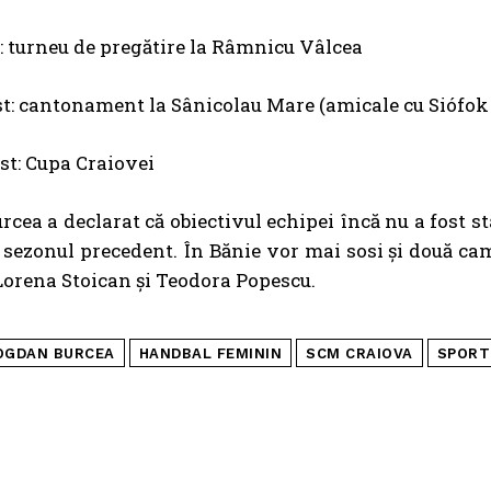
: turneu de pregătire la Râmnicu Vâlcea
st: cantonament la Sânicolau Mare (amicale cu Siófo
st: Cupa Craiovei
cea a declarat că obiectivul echipei încă nu a fost sta
 sezonul precedent. În Bănie vor mai sosi și două c
Lorena Stoican și Teodora Popescu.
OGDAN BURCEA
HANDBAL FEMININ
SCM CRAIOVA
SPORT