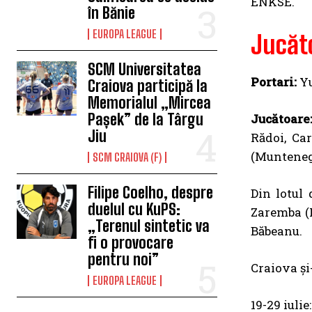
ENKSE.
în Bănie
EUROPA LEAGUE
Jucăto
SCM Universitatea
Portari:
Yu
Craiova participă la
Memorialul „Mircea
Pașek” de la Târgu
Jucătoare
Jiu
Rădoi, Ca
(Muntenegr
SCM CRAIOVA (F)
Filipe Coelho, despre
Din lotul
duelul cu KuPS:
Zaremba (
„Terenul sintetic va
Băbeanu.
fi o provocare
pentru noi”
Craiova și
EUROPA LEAGUE
19-29 iuli