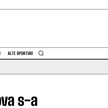
M
ALTE SPORTURI
ova s-a