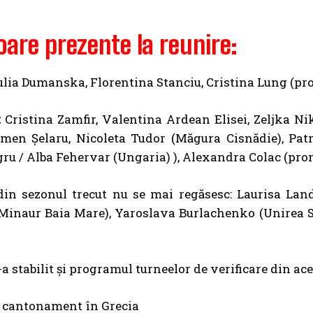
are prezente la reunire:
lia Dumanska, Florentina Stanciu, Cristina Lung (p
:
Cristina Zamfir, Valentina Ardean Elisei, Zeljka Ni
rmen Șelaru, Nicoleta Tudor (Măgura Cisnădie), Pat
u / Alba Fehervar (Ungaria) ), Alexandra Colac (pr
 din sezonul trecut nu se mai regăsesc: Laurisa Lan
Minaur Baia Mare), Yaroslava Burlachenko (Unirea Sl
-a stabilit și programul turneelor de verificare din a
e: cantonament în Grecia