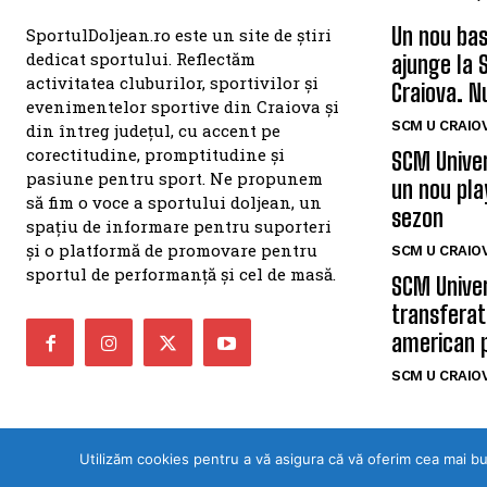
Un nou bas
SportulDoljean.ro este un site de știri
dedicat sportului. Reflectăm
ajunge la 
activitatea cluburilor, sportivilor și
Craiova. N
evenimentelor sportive din Craiova și
SCM U CRAIOV
din întreg județul, cu accent pe
corectitudine, promptitudine și
SCM Univer
pasiune pentru sport. Ne propunem
un nou pla
să fim o voce a sportului doljean, un
sezon
spațiu de informare pentru suporteri
și o platformă de promovare pentru
SCM U CRAIOV
sportul de performanță și cel de masă.
SCM Univer
transferat
american 
SCM U CRAIOV
Utilizăm cookies pentru a vă asigura că vă oferim cea mai b