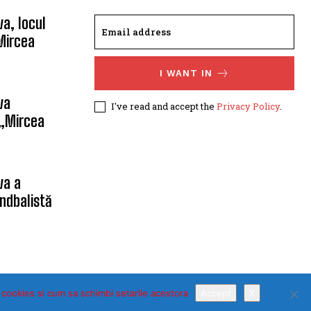
a, locul
Mircea
I WANT IN
va
I've read and accept the
Privacy Policy
.
 „Mircea
va a
ndbalistă
 cookies si cum sa schimbi setarile acestora
Accept
X