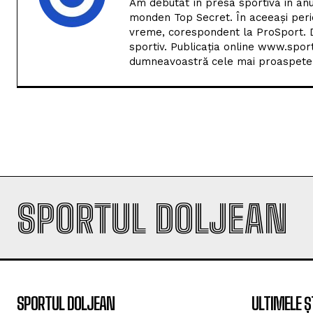
Am debutat în presa sportivă în anu
monden Top Secret. În aceeași perio
vreme, corespondent la ProSport. D
sportiv. Publicația online www.spor
dumneavoastră cele mai proaspete i
SPORTUL DOLJEAN
SPORTUL DOLJEAN
ULTIMELE Ș