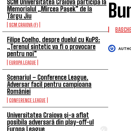
SCM Universitatea Craiova participă la
Bu
Memorialul „Mircea Pașek” de la
Târgu Jiu
SCM CRAIOVA (F)
BASCH
Filipe Coelho, despre duelul cu KuPS:
„Terenul sintetic va fi o provocare
AUTH
pentru noi”
EUROPA LEAGUE
Scenariul – Conference League.
Adversar facil pentru campioana
României
CONFERENCE LEAGUE
Universitatea Craiova și-a aflat
posibila adversară din play-off-ul
Europa League