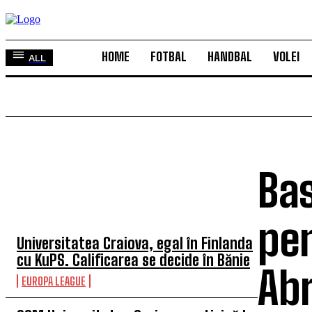
HOME
FOTBAL
HANDBAL
VOLEI
ALL
Bas
TOP 5 ÎN ACEASTĂ SĂPTĂMÂNĂ
pen
Universitatea Craiova, egal în Finlanda
cu KuPS. Calificarea se decide în Bănie
Ab
EUROPA LEAGUE