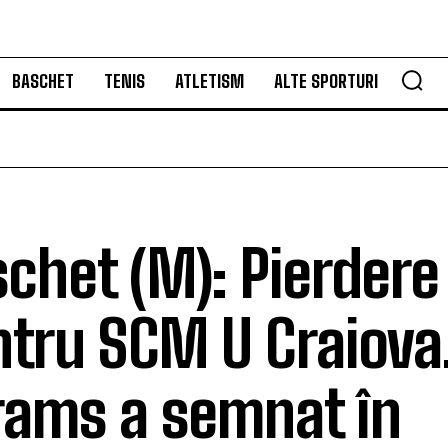
BASCHET
TENIS
ATLETISM
ALTE SPORTURI
chet (M): Pierder
tru SCM U Craiova
rams a semnat în