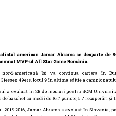
alistul american Jamar Abrams se desparte de S
esemnat MVP-ul All Star Game România.
 nord-americană își va continua cariera în B
iessen 49ers, locul 9 în ultima ediție a campionatul
ul a evoluat în 28 de meciuri pentru SCM Universitat
 de baschet cu medii de 16.7 puncte, 5.7 recuperări și 1
l 2015-2016, Jamar Abrams a evoluat în Slovenia, pe