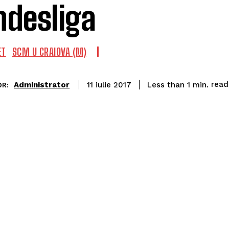
ndesliga
ET
SCM U CRAIOVA (M)
read
Administrator
Less than 1
min.
11 iulie 2017
OR: