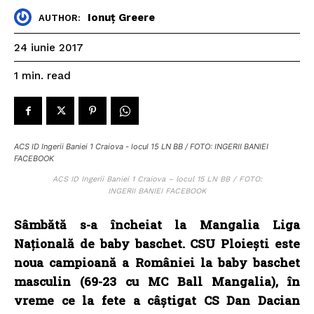
Ionuț Greere
AUTHOR:
24 iunie 2017
read
1
min.
ACS ID Ingerii Baniei 1 Craiova - locul 15 LN BB / FOTO: INGERII BANIEI
FACEBOOK
ACS ID Ingerii Baniei 1 Craiova – locul 15 LN BB / FOTO:
INGERII BANIEI FACEBOOK
Sâmbătă s-a încheiat la Mangalia Liga
Națională de baby baschet. CSU Ploiești este
noua campioană a României la baby baschet
masculin (69-23 cu MC Ball Mangalia), în
vreme ce la fete a câștigat CS Dan Dacian