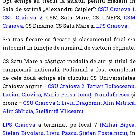
Opt echipe au trecut la aslatul pentru medalii în
Sala de scrimă „Alexandru Csipler”:
CSU Craiova 1
,
CSU Craiova 2
, CSM Satu Mare, CS UNEFS,
CSM
Craiova
, CS Dinamo, CS Satu Mare și
LPS Craiova
.
S-a tras fiecare cu fiecare și clasamentul final s-a
întocmit în funcție de numărul de victorii obținute.
CS Satu Mare a câștigat medalia de aur și titlul de
campioană națională. Podiumul a fost completat
de cele două echipe ale clubului CS Universitatea
Craiova: argint –
CSU Craiova 2: Tatian Bolboceanu,
Lucian Ciovică, Mario Persu, Ionuț Trandafirescu
și
bronz –
CSU Craiova 1
:
Liviu Dragomir, Alin Mitrică,
Alin Sbîrcia, Ștefăniță Vîlceanu.
LPS Craiova
a terminat pe locul 7
(Mihai Bigea,
Ștefan Bivolaru, Liviu Pascu, Ștefan Postelnicu),
în