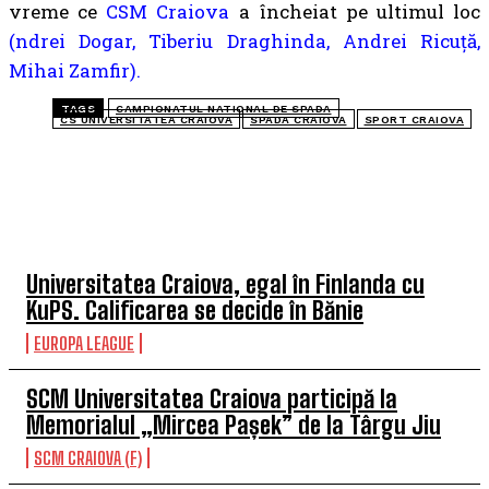
vreme ce
CSM Craiova
a încheiat pe ultimul loc
(ndrei Dogar, Tiberiu Draghinda, Andrei Ricuță,
Mihai Zamfir).
TAGS
CAMPIONATUL NATIONAL DE SPADA
CS UNIVERSITATEA CRAIOVA
SPADA CRAIOVA
SPORT CRAIOVA
TOP 5 ÎN ACEASTĂ SĂPTĂMÂNĂ
Universitatea Craiova, egal în Finlanda cu
KuPS. Calificarea se decide în Bănie
EUROPA LEAGUE
SCM Universitatea Craiova participă la
Memorialul „Mircea Pașek” de la Târgu Jiu
SCM CRAIOVA (F)