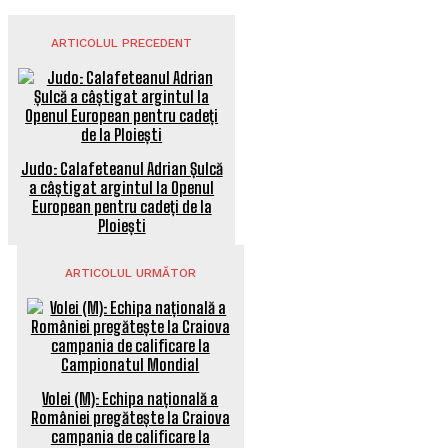
ARTICOLUL PRECEDENT
Judo: Calafeteanul Adrian Șulcă
a câștigat argintul la Openul
European pentru cadeți de la
Ploiești
ARTICOLUL URMĂTOR
Volei (M): Echipa națională a
României pregătește la Craiova
campania de calificare la