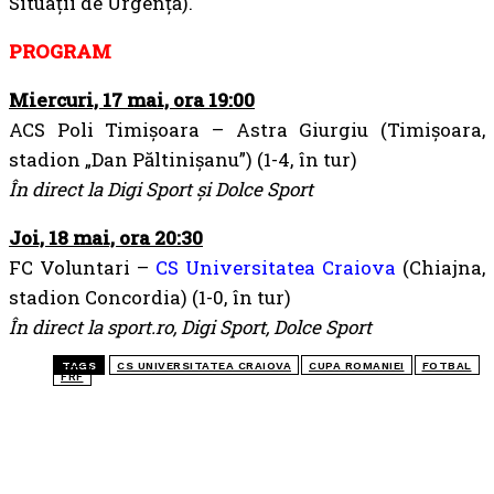
Situaţii de Urgenţă).
PROGRAM
Miercuri, 17 mai, ora 19:00
ACS Poli Timișoara – Astra Giurgiu (Timișoara,
stadion „Dan Păltinișanu”) (1-4, în tur)
În direct la Digi Sport și Dolce Sport
Joi, 18 mai, ora 20:30
FC Voluntari –
CS Universitatea Craiova
(Chiajna,
stadion Concordia) (1-0, în tur)
În direct la sport.ro, Digi Sport, Dolce Sport
TAGS
CS UNIVERSITATEA CRAIOVA
CUPA ROMANIEI
FOTBAL
FRF
TOP 5 ÎN ACEASTĂ SĂPTĂMÂNĂ