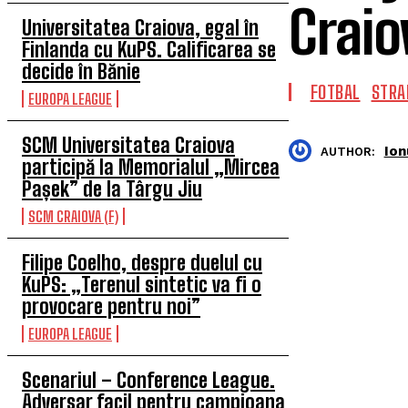
Craio
Universitatea Craiova, egal în
Finlanda cu KuPS. Calificarea se
decide în Bănie
FOTBAL
STRA
EUROPA LEAGUE
SCM Universitatea Craiova
Ion
AUTHOR:
participă la Memorialul „Mircea
Pașek” de la Târgu Jiu
SCM CRAIOVA (F)
Filipe Coelho, despre duelul cu
KuPS: „Terenul sintetic va fi o
provocare pentru noi”
EUROPA LEAGUE
Scenariul – Conference League.
Adversar facil pentru campioana