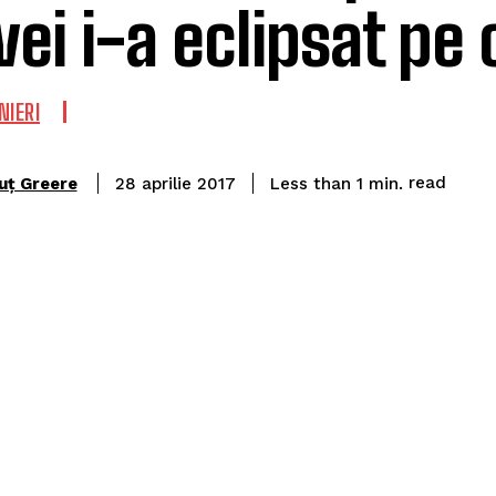
vei i-a eclipsat pe 
NIERI
read
uț Greere
Less than 1
min.
28 aprilie 2017