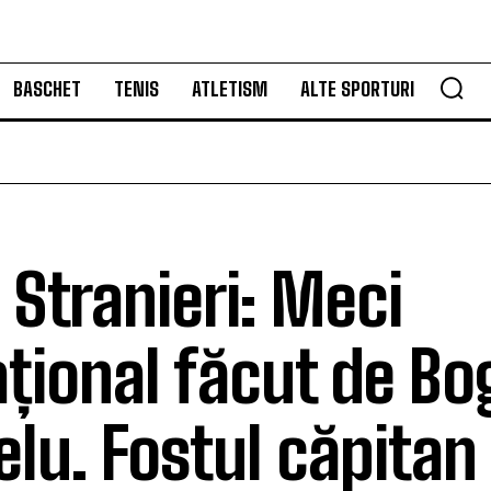
BASCHET
TENIS
ATLETISM
ALTE SPORTURI
 Stranieri: Meci
țional făcut de B
elu. Fostul căpitan 