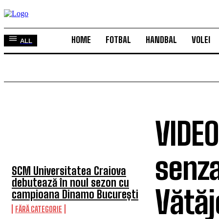
HOME
FOTBAL
HANDBAL
VOLEI
ALL
VIDEO
TOP 5 ÎN ACEASTĂ SĂPTĂMÂNĂ
senza
SCM Universitatea Craiova
debutează în noul sezon cu
Vătăj
campioana Dinamo București
FĂRĂ CATEGORIE