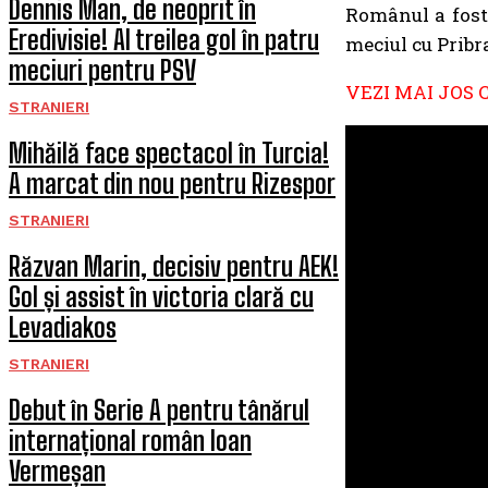
Dennis Man, de neoprit în
Românul a fost 
Eredivisie! Al treilea gol în patru
meciul cu Pribr
meciuri pentru PSV
VEZI MAI JOS 
STRANIERI
Mihăilă face spectacol în Turcia!
A marcat din nou pentru Rizespor
STRANIERI
Răzvan Marin, decisiv pentru AEK!
Gol și assist în victoria clară cu
Levadiakos
STRANIERI
Debut în Serie A pentru tânărul
internațional român Ioan
Vermeșan