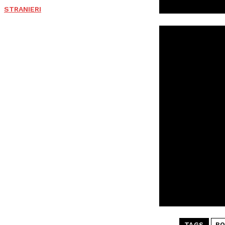
STRANIERI
TAGS
BO