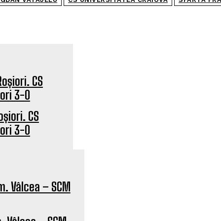
oșiori. CS
ori 3-0