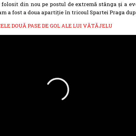
folosit din nou pe postul de extremă stânga și a evo
am a fost a doua apartiție în tricoul Spartei Praga dup
CELE DOUĂ PASE DE GOL ALE LUI VĂTĂJELU