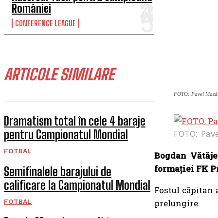
României
CONFERENCE LEAGUE
ARTICOLE SIMILARE
FOTO: Pavel Mazáč
Dramatism total în cele 4 baraje
pentru Campionatul Mondial
FOTO: Pave
FOTBAL
Bogdan Vătăjel
formației FK P
Semifinalele barajului de
calificare la Campionatul Mondial
Fostul căpitan 
FOTBAL
prelungire.