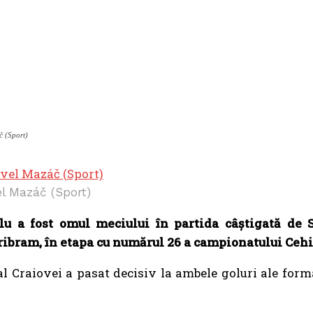
 (Sport)
l Mazáč (Sport)
u a fost omul meciului în partida câștigată de S
ribram, în etapa cu numărul 26 a campionatului Cehi
al Craiovei a pasat decisiv la ambele goluri ale form