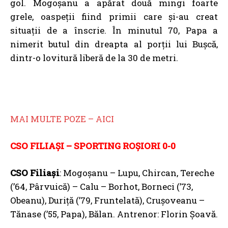
gol. Mogoşanu a apărat două mingi foarte
grele, oaspeții fiind primii care și-au creat
situații de a înscrie. În minutul 70, Papa a
nimerit butul din dreapta al porții lui Buşcă,
dintr-o lovitură liberă de la 30 de metri.
MAI MULTE POZE – AICI
CSO FILIAȘI – SPORTING ROȘIORI 0-0
CSO Filiaşi
: Mogoşanu – Lupu, Chircan, Tereche
(’64, Pârvuică) – Calu – Borhot, Borneci (’73,
Obeanu), Duriță (’79, Fruntelată), Cruşoveanu –
Tănase (’55, Papa), Bălan. Antrenor: Florin Şoavă.