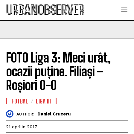
URBANOBSERVER
FOTO Liga 3: Meci urât,
ocazii puține. Filiași –
Roșiori 0-0
FOTBAL
LIGA III
Daniel Cruceru
AUTHOR:
21 aprilie 2017