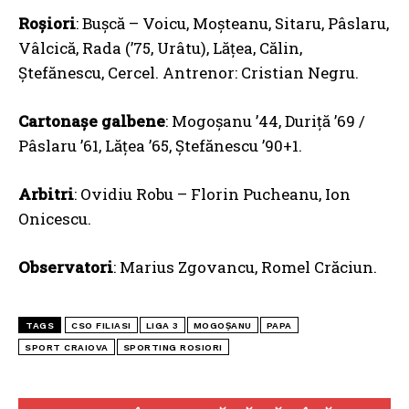
Roşiori
: Buşcă – Voicu, Moşteanu, Sitaru, Pâslaru,
Vâlcică, Rada (’75, Urâtu), Lățea, Călin,
Ştefănescu, Cercel. Antrenor: Cristian Negru.
Cartonaşe galbene
: Mogoşanu ’44, Duriță ’69 /
Pâslaru ’61, Lățea ’65, Ştefănescu ’90+1.
Arbitri
: Ovidiu Robu – Florin Pucheanu, Ion
Onicescu.
Observatori
: Marius Zgovancu, Romel Crăciun.
TAGS
CSO FILIASI
LIGA 3
MOGOȘANU
PAPA
SPORT CRAIOVA
SPORTING ROSIORI