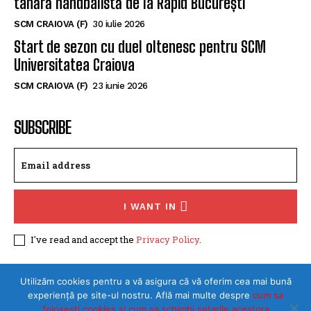
SCM CRAIOVA (F)
5 august 2026
SCM Universitatea Craiova a împrumutat o
tânără handbalistă de la Rapid București
SCM CRAIOVA (F)
30 iulie 2026
Start de sezon cu duel oltenesc pentru SCM
Universitatea Craiova
SCM CRAIOVA (F)
23 iunie 2026
SUBSCRIBE
I WANT IN
I've read and accept the
Privacy Policy
.
Utilizăm cookies pentru a vă asigura că vă oferim cea mai bună
experiență pe site-ul nostru. Află mai multe despre
cum sa
folosesti cookies si cum sa schimbi setarile acestora