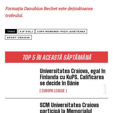
Formația Danubius Bechet este deținătoarea
trofeului.
TAGS
AJF DOLJ
CUPA ROMANIEI-FAZA JUDETEANA
SPORT CRAIOVA
TOP 5 ÎN ACEASTĂ SĂPTĂMÂNĂ
Universitatea Craiova, egal în
Finlanda cu KuPS. Calificarea
se decide în Bănie
EUROPA LEAGUE
SCM Universitatea Craiova
participă la Memorialul