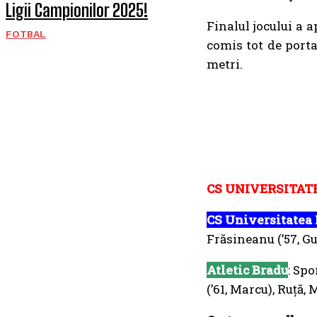
Ligii Campionilor 2025!
Finalul jocului a a
FOTBAL
comis tot de porta
metri.
CS UNIVERSITATE
CS Universitatea 
Frăsineanu (’57, Gu
Atletic Bradu
: Spo
(’61, Marcu), Ruță,