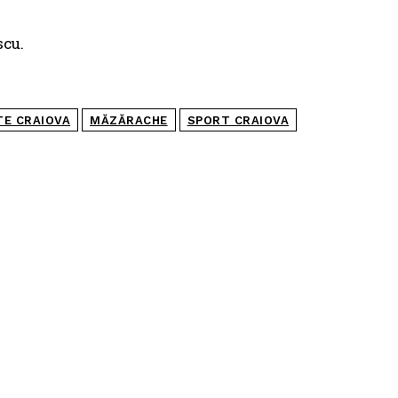
scu.
TE CRAIOVA
MĂZĂRACHE
SPORT CRAIOVA
POPULARE
Universitatea Craiova, egal în Finlanda cu KuPS.
Calificarea se decide în Bănie
SCM Universitatea Craiova participă la Memorialul
„Mircea Pașek” de la Târgu Jiu