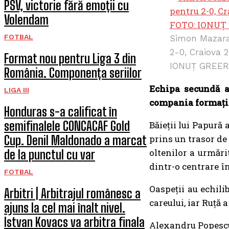
PSV, victorie fără emoții cu
Volendam
FOTBAL
Simon Mazara
2-0, Craiova 
Format nou pentru Liga 3 din
IONUȚ GREE
România. Componența seriilor
Echipa secundă a 
LIGA III
compania formației 
Honduras s-a calificat în
semifinalele CONCACAF Gold
Băieții lui Papură 
Cup. Denil Maldonado a marcat
prins un trasor de
oltenilor a urmări
de la punctul cu var
dintr-o centrare în
FOTBAL
Oaspeții au echili
Arbitri | Arbitrajul românesc a
careului, iar Ruță 
ajuns la cel mai înalt nivel.
Istvan Kovacs va arbitra finala
Alexandru Popescu 