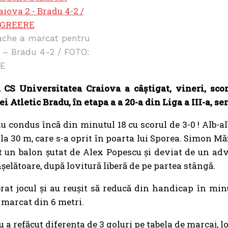
che a marcat pentru
2 – Bradu 4-2 / FOTO:
RE
CS Universitatea Craiova a câștigat, vineri, scor
Atletic Bradu, în etapa a a 20-a din Liga a III-a, ser
au condus încă din minutul 18 cu scorul de 3-0 ! Alb-al
 la 30 m, care s-a oprit în poarta lui Sporea. Simon M
t un balon şutat de Alex Popescu şi deviat de un adve
șelătoare, după lovitură liberă de pe partea stângă.
brat jocul și au reușit să reducă din handicap în mi
a marcat din 6 metri.
a refăcut diferența de 3 goluri pe tabela de marcaj, lo