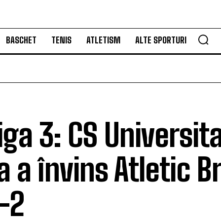
BASCHET
TENIS
ATLETISM
ALTE SPORTURI
iga 3: CS Universit
a a învins Atletic B
-2