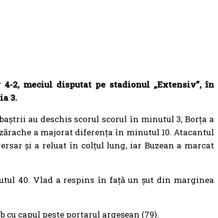
 4-2, meciul disputat pe stadionul „Extensiv”, în
ia 3.
baștrii au deschis scorul scorul în minutul 3, Borța a
ăzărache a majorat diferența în minutul 10. Atacantul
rsar şi a reluat în colțul lung, iar Buzean a marcat
nutul 40. Vlad a respins în față un șut din marginea
b cu capul peste portarul argeșean (79).