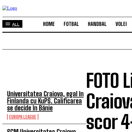
HOME
FOTBAL
HANDBAL
VOLEI
ALL
FOTO L
TOP 5 ÎN ACEASTĂ SĂPTĂMÂNĂ
Universitatea Craiova, egal în
Craiov
Finlanda cu KuPS. Calificarea
se decide în Bănie
scor 4
EUROPA LEAGUE
SCM Universitatea Craiova