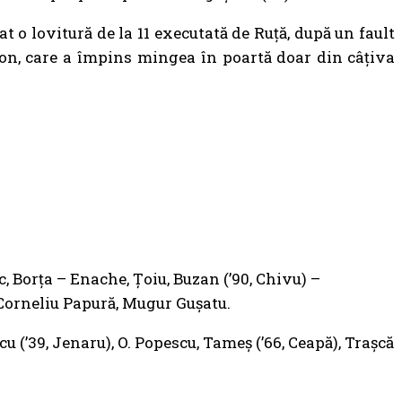
t o lovitură de la 11 executată de Ruță, după un fault
 Ion, care a împins mingea în poartă doar din câțiva
c, Borța – Enache, Țoiu, Buzan (’90, Chivu) –
: Corneliu Papură, Mugur Gușatu.
cu (’39, Jenaru), O. Popescu, Tameş (’66, Ceapă), Traşcă