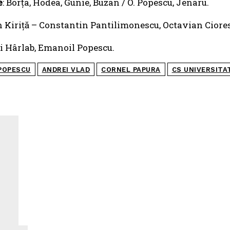
e
: Borța, Hodea, Gunie, Buzan / O. Popescu, Jenaru.
n Kiriță – Constantin Pantilimonescu, Octavian Ciore
i Hârlab, Emanoil Popescu.
POPESCU
ANDREI VLAD
CORNEL PAPURA
CS UNIVERSITA