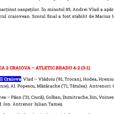
parținut oaspeților. În minutul 85, Andrei Vlad a apăra
rul craiovean. Scorul final a fost stabilit de Marius
A 2 CRAIOVA – ATLETIC BRADU 4-2 (3-1)
II Craiova
: Vlad – Vlădoiu (’81, Trocan), Hodea, Hreniu
nie), Al. Popescu, Măzărache (’71, Tătulea). Antrenori
rea – Păun (’31, Ciucă), Golban, Dumitrache, Din, Voines
 M. Ion. Antrenor: Iulian Tameş.