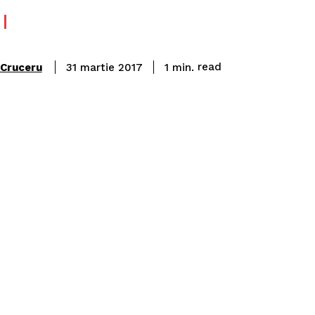
read
 Cruceru
1
min.
31 martie 2017