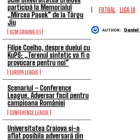
participă la Memorialul
FOTBAL
LIGA III
„Mircea Pașek” de la Târgu
Jiu
Daniel
AUTHOR:
SCM CRAIOVA (F)
Filipe Coelho, despre duelul cu
KuPS: „Terenul sintetic va fi o
provocare pentru noi”
EUROPA LEAGUE
Scenariul – Conference
League. Adversar facil pentru
campioana României
CONFERENCE LEAGUE
Universitatea Craiova și-a
aflat posibila adversară din