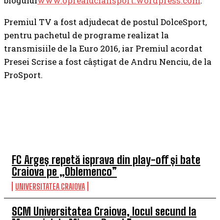
blogului
www.oprealuciansport.wordpress.com
.
Premiul TV a fost adjudecat de postul DolceSport,
pentru pachetul de programe realizat la
transmisiile de la Euro 2016, iar Premiul acordat
Presei Scrise a fost câştigat de Andru Nenciu, de la
ProSport.
TOP 5 ÎN ACEASTĂ SĂPTĂMÂNĂ
FC Argeș repetă isprava din play-off și bate
Craiova pe „Oblemenco”
UNIVERSITATEA CRAIOVA
SCM Universitatea Craiova, locul secund la