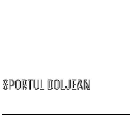
Calificarea se decide în Bănie
SCM Universitatea Craiova participă la Memorialul
„Mircea Pașek” de la Târgu Jiu
SPORTUL DOLJEAN