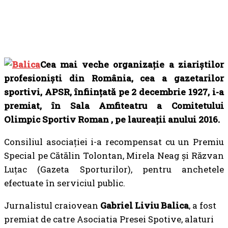
Cea mai veche organiza
ț
ie a ziari
ș
tilor
profesioni
ș
ti din România, cea a gazetarilor
sportivi, APSR, înfiin
ț
ată pe 2 decembrie 1927, i-a
premiat, în Sala Amfiteatru a Comitetului
Olimpic Sportiv Roman , pe laurea
ț
ii anului 2016.
Consiliul asociaţiei i-a recompensat cu un Premiu
Special pe Cătălin Tolontan, Mirela Neag şi Răzvan
Luţac (Gazeta Sporturilor), pentru anchetele
efectuate în serviciul public.
Jurnalistul craiovean
Gabriel Liviu Balica
, a fost
premiat de catre Asociatia Presei Spotive, alaturi