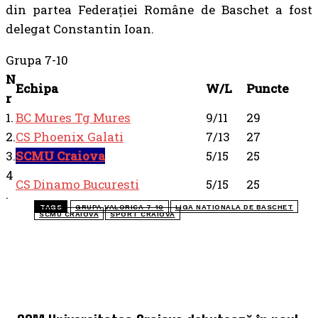
din partea Federației Române de Baschet a fost
delegat Constantin Ioan.
Grupa 7-10
N
Echipa
W/L
Puncte
r
1.
BC Mures Tg Mures
9/11
29
2.
CS Phoenix Galati
7/13
27
3.
SCMU Craiova
5/15
25
4
CS Dinamo Bucuresti
5/15
25
.
TAGS
GRUPA VALORICA 7-10
LIGA NATIONALA DE BASCHET
SCMU CRAIOVA
SPORT CRAIOVA
TOP 5 ÎN ACEASTĂ SĂPTĂMÂNĂ