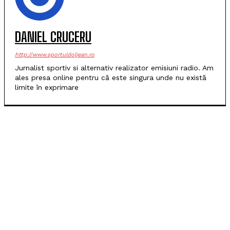
DANIEL CRUCERU
http://www.sportuldoljean.ro
Jurnalist sportiv si alternativ realizator emisiuni radio. Am
ales presa online pentru că este singura unde nu există
limite în exprimare
POPULARE
SCM Universitatea Craiova debutează în noul sezon
cu campioana Dinamo București