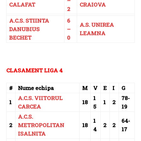
–
CALAFAT
CRAIOVA
2
A.C.S. STIINTA
6
A.S. UNIREA
DANUBIUS
–
LEAMNA
BECHET
0
CLASAMENT LIGA 4
#
Nume echipa
M
V
E
I
G
A.C.S. VIITORUL
1
78-
1
18
1
2
CARCEA
5
19
A.C.S.
1
64-
2
METROPOLITAN
18
2
2
4
17
ISALNITA