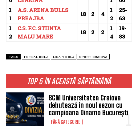
0
LEAMNA
1
60
1
A.S. ARENA BULLS
1
25-
18
2
4
1
PREAJBA
2
63
1
C.S. F.C. STIINTA
1
19-
18
2
2
2
MALU MARE
4
83
TAGS
FOTBAL DOLJ
LIGA 4 DOLJ
SPORT CRAIOVA
TOP 5 ÎN ACEASTĂ SĂPTĂMÂNĂ
SCM Universitatea Craiova
debutează în noul sezon cu
campioana Dinamo București
FĂRĂ CATEGORIE