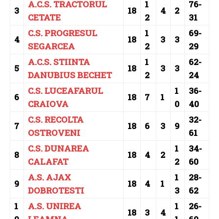
A.C.S. TRACTORUL
1
76-
3
18
4
2
CETATE
2
31
C.S. PROGRESUL
1
69-
4
18
3
3
SEGARCEA
2
29
A.C.S. STIINTA
1
62-
5
18
3
3
DANUBIUS BECHET
2
24
C.S. LUCEAFARUL
1
36-
6
18
7
1
CRAIOVA
0
40
C.S. RECOLTA
32-
7
18
6
3
9
OSTROVENI
61
C.S. DUNAREA
1
34-
8
18
4
2
CALAFAT
2
60
A.S. AJAX
1
28-
9
18
4
1
DOBROTESTI
3
62
1
A.S. UNIREA
1
26-
18
3
4