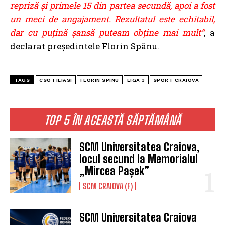
repriză și primele 15 din partea secundă, apoi a fost
un meci de angajament. Rezultatul este echitabil,
dar cu puțină șansă puteam obține mai mult“
, a
declarat președintele Florin Spânu.
TAGS
CSO FILIASI
FLORIN SPINU
LIGA 3
SPORT CRAIOVA
TOP 5 ÎN ACEASTĂ SĂPTĂMÂNĂ
SCM Universitatea Craiova,
locul secund la Memorialul
„Mircea Pașek”
SCM CRAIOVA (F)
SCM Universitatea Craiova