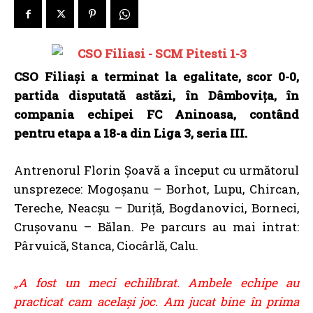
CSO Filiași a terminat la egalitate, scor 0-0,
partida disputată astăzi, în Dâmbovița, în
compania echipei FC Aninoasa, contând
pentru etapa a 18-a din Liga 3, seria III.
Antrenorul Florin Șoavă a început cu următorul
unsprezece: Mogoșanu – Borhot, Lupu, Chircan,
Tereche, Neacșu – Duriță, Bogdanovici, Borneci,
Crușovanu – Bălan. Pe parcurs au mai intrat:
Pârvuică, Stanca, Ciocârlă, Calu.
„A fost un meci echilibrat. Ambele echipe au
practicat cam același joc. Am jucat bine în prima