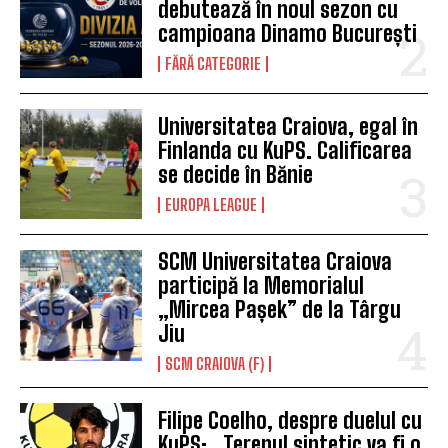
debutează în noul sezon cu
campioana Dinamo București
FĂRĂ CATEGORIE
Universitatea Craiova, egal în
Finlanda cu KuPS. Calificarea
se decide în Bănie
EUROPA LEAGUE
SCM Universitatea Craiova
participă la Memorialul
„Mircea Pașek” de la Târgu
Jiu
SCM CRAIOVA (F)
Filipe Coelho, despre duelul cu
KuPS: „Terenul sintetic va fi o