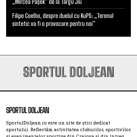
„Mircea Pașek” de la Târgu Jiu
Filipe Coelho, despre duelul cu KuPS: „Terenul
sintetic va fi o provocare pentru noi”
SPORTUL DOLJEAN
SPORTUL DOLJEAN
SportulDoljean.ro este un site de știri dedicat
sportului. Reflectăm activitatea cluburilor, sportivilor
și evenimentelor sportive din Craiova și din întreg