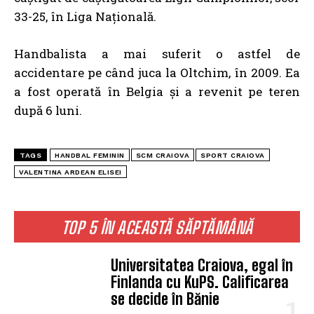
33-25, în Liga Națională.
Handbalista a mai suferit o astfel de
accidentare pe când juca la Oltchim, în 2009. Ea
a fost operată în Belgia şi a revenit pe teren
după 6 luni.
TAGS
HANDBAL FEMININ
SCM CRAIOVA
SPORT CRAIOVA
VALENTINA ARDEAN ELISEI
TOP 5 ÎN ACEASTĂ SĂPTĂMÂNĂ
Universitatea Craiova, egal în
Finlanda cu KuPS. Calificarea
se decide în Bănie