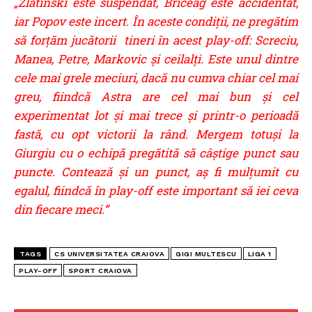
„Zlatinski este suspendat, Briceag este accidentat,
iar Popov este incert. În aceste condiţii, ne pregătim
să forţăm jucătorii tineri în acest play-off: Screciu,
Manea, Petre, Markovic şi ceilalţi. Este unul dintre
cele mai grele meciuri, dacă nu cumva chiar cel mai
greu, fiindcă Astra are cel mai bun şi cel
experimentat lot şi mai trece şi printr-o perioadă
fastă, cu opt victorii la rând. Mergem totuşi la
Giurgiu cu o echipă pregătită să câştige punct sau
puncte. Contează şi un punct, aş fi mulţumit cu
egalul, fiindcă în play-off este important să iei ceva
din fiecare meci.”
TAGS
CS UNIVERSITATEA CRAIOVA
GIGI MULTESCU
LIGA 1
PLAY-OFF
SPORT CRAIOVA