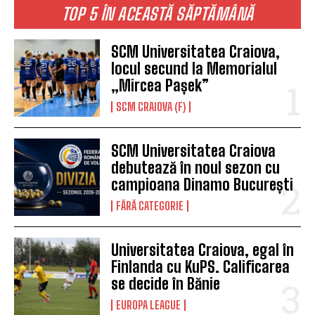
TOP 5 ÎN ACEASTĂ SĂPTĂMÂNĂ
SCM Universitatea Craiova,
locul secund la Memorialul
„Mircea Pașek”
SCM CRAIOVA (F)
SCM Universitatea Craiova
debutează în noul sezon cu
campioana Dinamo București
FĂRĂ CATEGORIE
Universitatea Craiova, egal în
Finlanda cu KuPS. Calificarea
se decide în Bănie
EUROPA LEAGUE