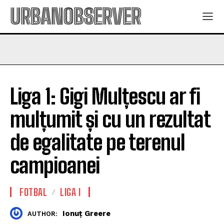
URBANOBSERVER
Liga 1: Gigi Mulțescu ar fi
mulțumit și cu un rezultat
de egalitate pe terenul
campioanei
FOTBAL
LIGA I
Ionuț Greere
AUTHOR: