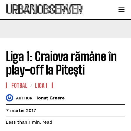
URBANOBSERVER
Liga 1: Craiova rămâne în
play-off la Pitești
FOTBAL
LIGA I
Ionuț Greere
AUTHOR:
7 martie 2017
read
Less than 1
min.