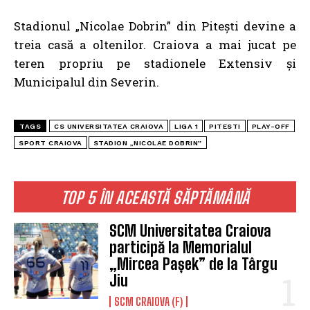
Stadionul „Nicolae Dobrin” din Pitești devine a
treia casă a oltenilor. Craiova a mai jucat pe
teren propriu pe stadionele Extensiv și
Municipalul din Severin.
TAGS
CS UNIVERSITATEA CRAIOVA
LIGA 1
PITESTI
PLAY-OFF
SPORT CRAIOVA
STADION „NICOLAE DOBRIN”
TOP 5 ÎN ACEASTĂ SĂPTĂMÂNĂ
SCM Universitatea Craiova
participă la Memorialul
„Mircea Pașek” de la Târgu
Jiu
SCM CRAIOVA (F)