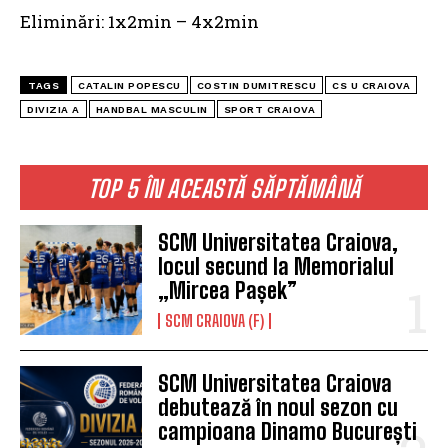
Eliminări: 1x2min – 4x2min
TAGS
CATALIN POPESCU
COSTIN DUMITRESCU
CS U CRAIOVA
DIVIZIA A
HANDBAL MASCULIN
SPORT CRAIOVA
TOP 5 ÎN ACEASTĂ SĂPTĂMÂNĂ
SCM Universitatea Craiova,
locul secund la Memorialul
„Mircea Pașek”
SCM CRAIOVA (F)
SCM Universitatea Craiova
debutează în noul sezon cu
campioana Dinamo București