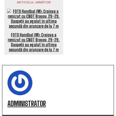
ARTICOLUL URMĂTOR
FOTO Handbal (M): Craiova a
remizat cu CNOT Brașov, 29-29.
Oaspeții au egalat în ultima
secundă din aruncare de la 7 m
ADMINISTRATOR