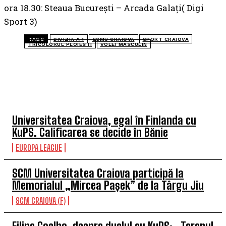
ora 18.30: Steaua București – Arcada Galați( Digi
Sport 3)
TAGS
DIVIZIA A 1
SCMU CRAIOVA
SPORT CRAIOVA
TRICOLORUL PLOIESTI
VOLEI MASCULIN
TOP 5 ÎN ACEASTĂ SĂPTĂMÂNĂ
Universitatea Craiova, egal în Finlanda cu
KuPS. Calificarea se decide în Bănie
EUROPA LEAGUE
SCM Universitatea Craiova participă la
Memorialul „Mircea Pașek” de la Târgu Jiu
SCM CRAIOVA (F)