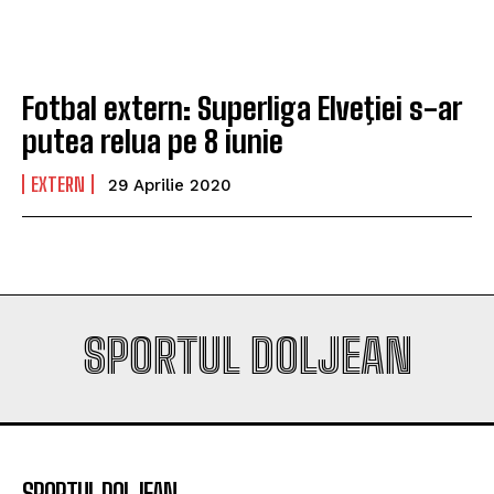
„Mircea Pașek” de la Târgu Jiu
„Mircea Pașek” de la Târgu Jiu
Fotbal extern: Superliga Elveţiei s-ar
Company
Company
putea relua pe 8 iunie
EXTERN
29 Aprilie 2020
SPORTUL DOLJEAN
SPORTUL DOLJEAN