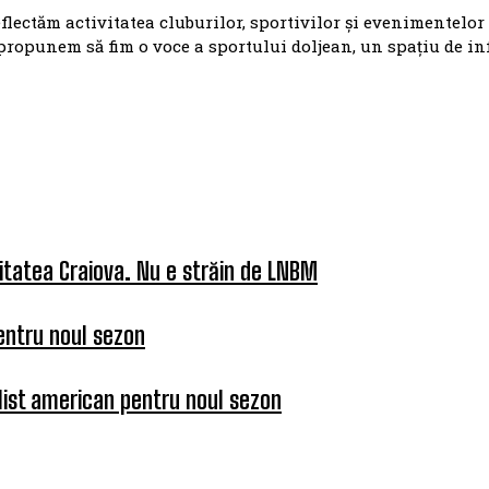
eflectăm activitatea cluburilor, sportivilor și evenimentelor
propunem să fim o voce a sportului doljean, un spațiu de i
itatea Craiova. Nu e străin de LNBM
entru noul sezon
list american pentru noul sezon