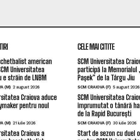
TIRI
CELE MAI CITITE
chetbalist american
SCM Universitatea Craio
SCM Universitatea
participă la Memorialul
u e străin de LNBM
Pașek” de la Târgu Jiu
A (M)
2 august 2026
SCM CRAIOVA (F)
5 august 2026
sitatea Craiova aduce
SCM Universitatea Craio
ymaker pentru noul
împrumutat o tânără ha
de la Rapid București
A (M)
21 iulie 2026
SCM CRAIOVA (F)
30 iulie 2026
sitatea Craiova a
Start de sezon cu duel 