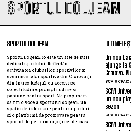
SPORTUL DOLJEAN
SPORTUL DOLJEAN
ULTIMELE Ș
Un nou bas
SportulDoljean.ro este un site de știri
dedicat sportului. Reflectăm
ajunge la 
activitatea cluburilor, sportivilor și
Craiova. N
evenimentelor sportive din Craiova și
SCM U CRAIOV
din întreg județul, cu accent pe
corectitudine, promptitudine și
SCM Univer
pasiune pentru sport. Ne propunem
un nou pla
să fim o voce a sportului doljean, un
sezon
spațiu de informare pentru suporteri
și o platformă de promovare pentru
SCM U CRAIOV
sportul de performanță și cel de masă.
SCM Univer