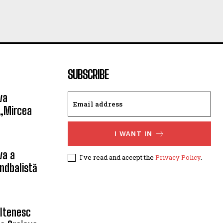
SUBSCRIBE
va
 „Mircea
I WANT IN
va a
I've read and accept the
Privacy Policy
.
ndbalistă
oltenesc