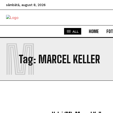
sâmbătă, august 8, 2026
HOME
FOT
ALL
M
Tag:
MARCEL KELLER