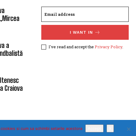
va
 „Mircea
I WANT IN
va a
I've read and accept the
Privacy Policy
.
ndbalistă
oltenesc
a Craiova
 cookies si cum sa schimbi setarile acestora
Accept
X