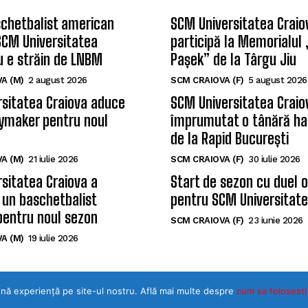
chetbalist american
SCM Universitatea Craio
SCM Universitatea
participă la Memorialul
u e străin de LNBM
Pașek” de la Târgu Jiu
A (M)
2 august 2026
SCM CRAIOVA (F)
5 august 2026
sitatea Craiova aduce
SCM Universitatea Craio
ymaker pentru noul
împrumutat o tânără ha
de la Rapid București
A (M)
21 iulie 2026
SCM CRAIOVA (F)
30 iulie 2026
sitatea Craiova a
Start de sezon cu duel 
 un baschetbalist
pentru SCM Universitate
pentru noul sezon
SCM CRAIOVA (F)
23 iunie 2026
A (M)
19 iulie 2026
ună experiență pe site-ul nostru. Află mai multe despre
©Toate drepturile rezervate SPORTULDOLJEAN.RO
cum sa folosesti