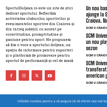
Un nou bas
SportulDoljean.ro este un site de știri
dedicat sportului. Reflectăm
ajunge la 
activitatea cluburilor, sportivilor și
Craiova. N
evenimentelor sportive din Craiova și
SCM U CRAIOV
din întreg județul, cu accent pe
corectitudine, promptitudine și
SCM Univer
pasiune pentru sport. Ne propunem
un nou pla
să fim o voce a sportului doljean, un
sezon
spațiu de informare pentru suporteri
și o platformă de promovare pentru
SCM U CRAIOV
sportul de performanță și cel de masă.
SCM Univer
transferat
american 
SCM U CRAIOV
Utilizăm cookies pentru a vă asigura că vă oferim cea mai b