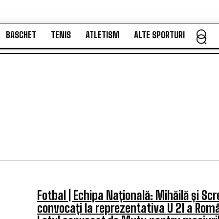
BASCHET
TENIS
ATLETISM
ALTE SPORTURI
BASCHET
TENIS
ATLETISM
ALTE SPORTURI
Fotbal | Echipa Națională: Mihăilă și Scr
convocați la reprezentativa U 21 a Româ