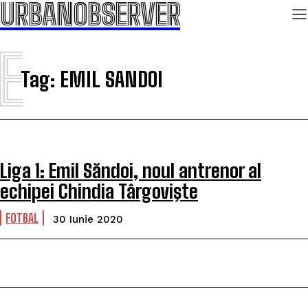
URBANOBSERVER
E
Tag:
EMIL SANDOI
Liga 1: Emil Săndoi, noul antrenor al
echipei Chindia Târgovişte
FOTBAL
30 Iunie 2020