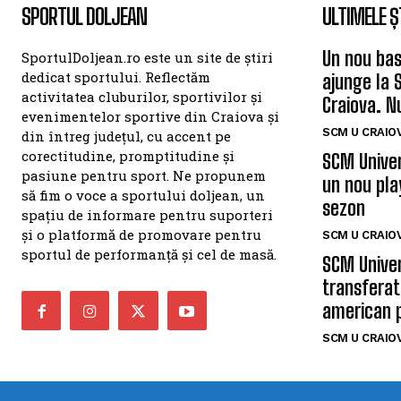
SPORTUL DOLJEAN
ULTIMELE Ș
Un nou bas
SportulDoljean.ro este un site de știri
dedicat sportului. Reflectăm
ajunge la 
activitatea cluburilor, sportivilor și
Craiova. N
evenimentelor sportive din Craiova și
SCM U CRAIOV
din întreg județul, cu accent pe
corectitudine, promptitudine și
SCM Univer
pasiune pentru sport. Ne propunem
un nou pla
să fim o voce a sportului doljean, un
sezon
spațiu de informare pentru suporteri
și o platformă de promovare pentru
SCM U CRAIOV
sportul de performanță și cel de masă.
SCM Univer
transferat
american 
SCM U CRAIOV