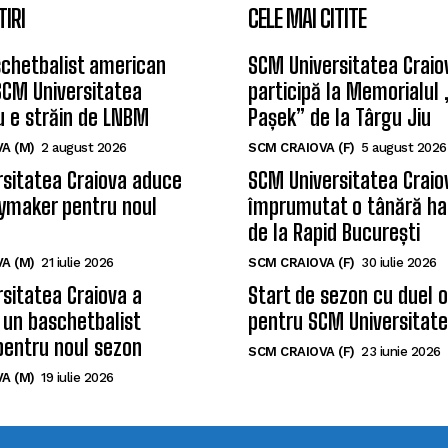
TIRI
CELE MAI CITITE
chetbalist american
SCM Universitatea Craio
SCM Universitatea
participă la Memorialul
u e străin de LNBM
Pașek” de la Târgu Jiu
A (M)
2 august 2026
SCM CRAIOVA (F)
5 august 2026
sitatea Craiova aduce
SCM Universitatea Craio
ymaker pentru noul
împrumutat o tânără ha
de la Rapid București
A (M)
21 iulie 2026
SCM CRAIOVA (F)
30 iulie 2026
sitatea Craiova a
Start de sezon cu duel 
 un baschetbalist
pentru SCM Universitate
pentru noul sezon
SCM CRAIOVA (F)
23 iunie 2026
A (M)
19 iulie 2026