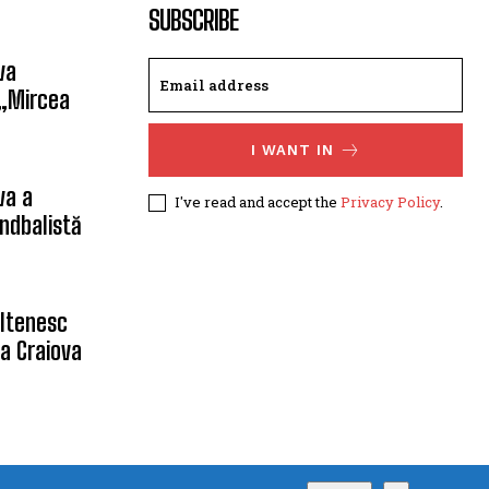
SUBSCRIBE
va
 „Mircea
I WANT IN
va a
I've read and accept the
Privacy Policy
.
ndbalistă
oltenesc
a Craiova