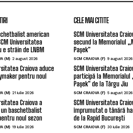
TIRI
CELE MAI CITITE
chetbalist american
SCM Universitatea Craiov
SCM Universitatea
secund la Memorialul „
u e străin de LNBM
Pașek”
A (M)
2 august 2026
SCM CRAIOVA (F)
9 august 2026
sitatea Craiova aduce
SCM Universitatea Craio
ymaker pentru noul
participă la Memorialul
Pașek” de la Târgu Jiu
A (M)
21 iulie 2026
SCM CRAIOVA (F)
5 august 2026
sitatea Craiova a
SCM Universitatea Craio
 un baschetbalist
împrumutat o tânără ha
pentru noul sezon
de la Rapid București
A (M)
19 iulie 2026
SCM CRAIOVA (F)
30 iulie 2026