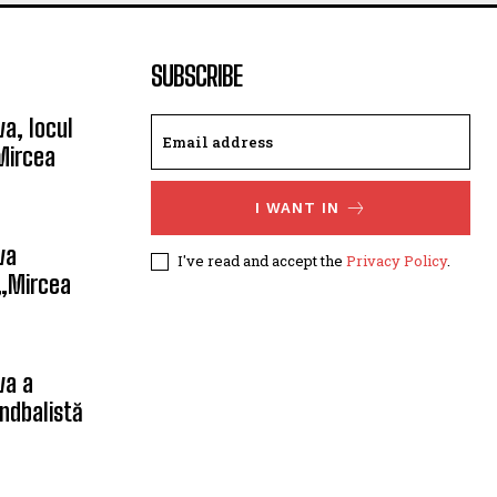
SUBSCRIBE
a, locul
Mircea
I WANT IN
va
I've read and accept the
Privacy Policy
.
 „Mircea
va a
ndbalistă