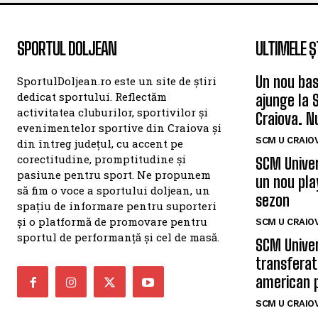
SPORTUL DOLJEAN
ULTIMELE Ș
Un nou bas
SportulDoljean.ro este un site de știri
dedicat sportului. Reflectăm
ajunge la 
activitatea cluburilor, sportivilor și
Craiova. N
evenimentelor sportive din Craiova și
SCM U CRAIOV
din întreg județul, cu accent pe
corectitudine, promptitudine și
SCM Univer
pasiune pentru sport. Ne propunem
un nou pla
să fim o voce a sportului doljean, un
sezon
spațiu de informare pentru suporteri
și o platformă de promovare pentru
SCM U CRAIOV
sportul de performanță și cel de masă.
SCM Univer
transferat
american 
SCM U CRAIOV