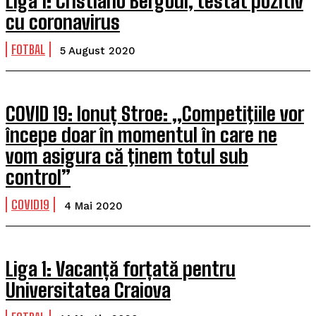
Liga 1: Cristiano Bergodi, testat pozitiv
cu coronavirus
FOTBAL
5 August 2020
COVID 19: Ionuț Stroe: „Competiţiile vor
începe doar în momentul în care ne
vom asigura că ţinem totul sub
control”
COVID19
4 Mai 2020
Liga 1: Vacanță forțată pentru
Universitatea Craiova