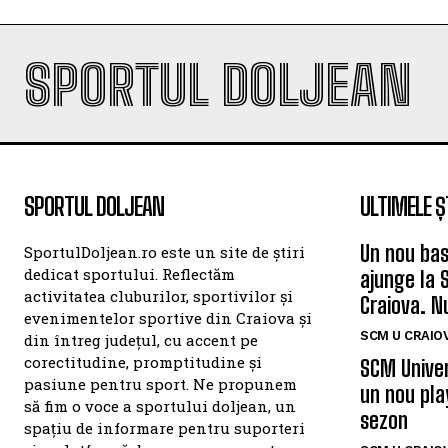
SPORTUL DOLJEAN
SPORTUL DOLJEAN
ULTIMELE Ș
Un nou bas
SportulDoljean.ro este un site de știri
dedicat sportului. Reflectăm
ajunge la 
activitatea cluburilor, sportivilor și
Craiova. N
evenimentelor sportive din Craiova și
SCM U CRAIOV
din întreg județul, cu accent pe
corectitudine, promptitudine și
SCM Univer
pasiune pentru sport. Ne propunem
un nou pla
să fim o voce a sportului doljean, un
sezon
spațiu de informare pentru suporteri