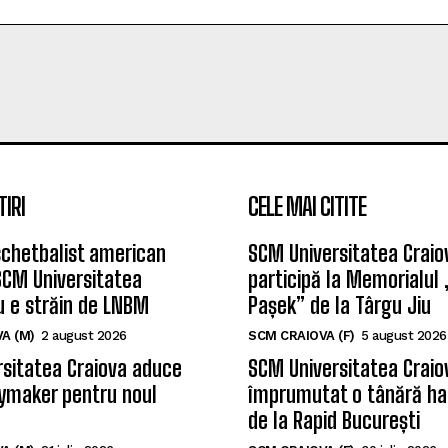
TIRI
CELE MAI CITITE
chetbalist american
SCM Universitatea Craio
SCM Universitatea
participă la Memorialul
u e străin de LNBM
Pașek” de la Târgu Jiu
A (M)
2 august 2026
SCM CRAIOVA (F)
5 august 2026
sitatea Craiova aduce
SCM Universitatea Craio
ymaker pentru noul
împrumutat o tânără ha
de la Rapid București