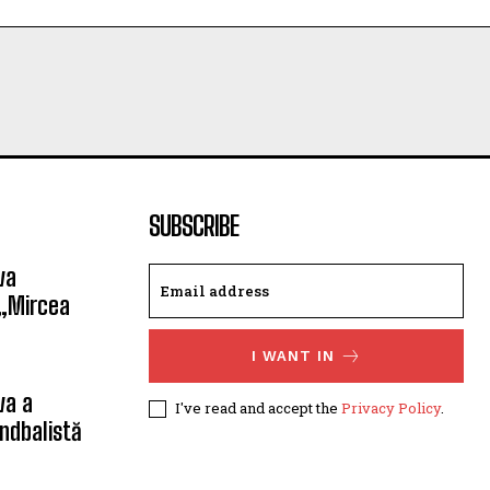
SUBSCRIBE
va
 „Mircea
I WANT IN
va a
I've read and accept the
Privacy Policy
.
ndbalistă